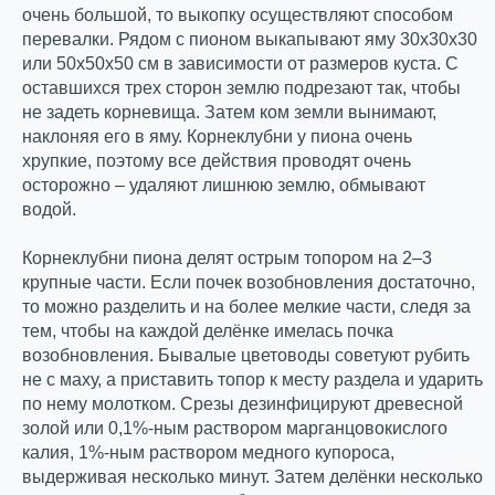
очень большой, то выкопку осуществляют способом
перевалки. Рядом с пионом выкапывают яму 30х30х30
или 50х50х50 см в зависимости от размеров куста. С
оставшихся трех сторон землю подрезают так, чтобы
не задеть корневища. Затем ком земли вынимают,
наклоняя его в яму. Корнеклубни у пиона очень
хрупкие, поэтому все действия проводят очень
осторожно – удаляют лишнюю землю, обмывают
водой.
Корнеклубни пиона делят острым топором на 2–3
крупные части. Если почек возобновления достаточно,
то можно разделить и на более мелкие части, следя за
тем, чтобы на каждой делёнке имелась почка
возобновления. Бывалые цветоводы советуют рубить
не с маху, а приставить топор к месту раздела и ударить
по нему молотком. Срезы дезинфицируют древесной
золой или 0,1%-ным раствором марганцовокислого
калия, 1%-ным раствором медного купороса,
выдерживая несколько минут. Затем делёнки несколько