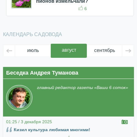
пионов измельчали?
6
КАЛЕНДАРЬ САДОВОДА
август
июль
сентябрь
ок
Беседка Андрея Туманова
главный редактор газеты «Ваши 6 соток»
01:25 / 3 декабря 2025
Кизил культура любимая многими!