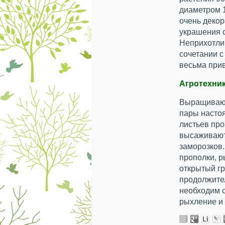
диаметром 
очень декор
украшения с
Неприхотлив
сочетании с
весьма при
Агротехни
Выращивают
пары настоя
листьев пр
высаживают 
заморозков
прополки, р
открытый гр
продолжите
необходим 
рыхление и