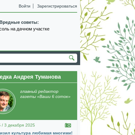
Войти
Зарегистрироваться
Вредные советы:
соль на дачном участке
едка Андрея Туманова
екабрь
январь
февраль
март
апрель
главный редактор
газеты «Ваши 6 соток»
5 / 3 декабря 2025
изил культура любимая многими!