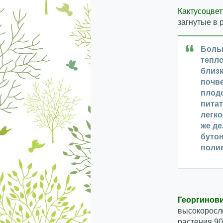
Кактусоцве
загнутые в 
Боль
тепло
близк
почве
плодо
питат
легко
же де
бутон
полив
Георгинов
высокоросл
растения 90