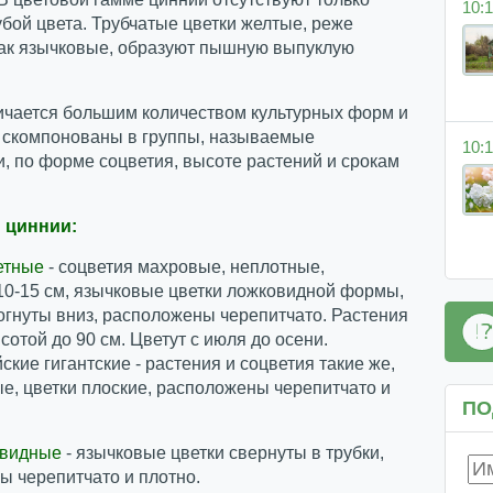
10:1
убой цвета. Трубчатые цветки желтые, реже
ак язычковые, образуют пышную выпуклую
ичается большим количеством культурных форм и
и скомпонованы в группы, называемые
10:1
, по форме соцветия, высоте растений и срокам
 циннии:
етные
- соцветия махровые, неплотные,
10-15 см, язычковые цветки ложковидной формы,
огнуты вниз, расположены черепитчато. Растения
отой до 90 см. Цветут с июля до осени.
кие гигантские - растения и соцветия такие же,
е, цветки плоские, расположены черепитчато и
ПО
овидные
- язычковые цветки свернуты в трубки,
 черепитчато и плотно.