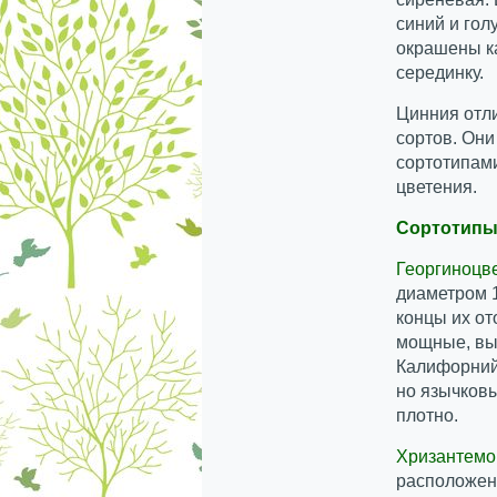
синий и гол
окрашены к
серединку.
Цинния отл
сортов. Он
сортотипами
цветения.
Сортотипы
Георгиноцв
диаметром 
концы их от
мощные, выс
Калифорнийс
но язычковы
плотно.
Хризантем
расположены