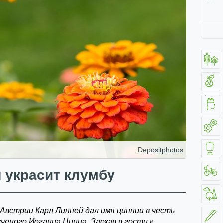
Depositphotos
 украсит клумбу
 Австрии Карл Линней дал имя циннии в честь
ченого Иоганна Цинна. Заехав в гости к