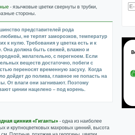
тные
- язычковые цветки свернуты в трубки,
разные стороны.
шинство представителей рода
любивы, не терпят заморозков, температур
их к нулю. Требования у цветка есть и к
. Она должна быть свежей, влажно и
родной, желательно, с перегноем. Если
ельных веществ достаточно, побеги с
стью переносят временную засуху. Когда
ло дойдет до полива, главное не попасть на
ы. От влаги они загнивают. Поэтому
ают цинии нацелено – под корень.
идная цинния «Гиганты»
- одна из наиболее
ых и крупноцветковых махровых цинний, высота
 см. Плотные, похожие на георгины, цветки