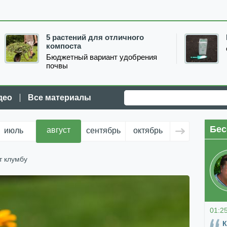
5 растений для отличного
компоста
Бюджетный вариант удобрения
почвы
део
Все материалы
Бес
август
июль
сентябрь
октябрь
ноябрь
д
т клумбу
01:2
К