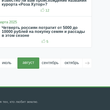
Известно ли вам происхождение названия
курорта «Роза Хутор»?
12
 марта 2025
Четверть россиян потратит от 5000 до
10000 рублей на покупку семян и рассады
в этом сезоне
5
август
июль
сентябрь
октябрь
ноябрь
д
ля тех, кто любит землю.