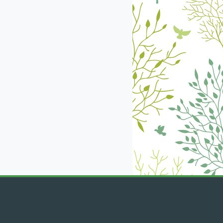
екабрь
январь
февраль
март
апрель