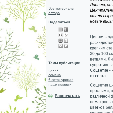
Линнею, он 
Все материалы
Центральной
автора
стали выра
новые виды
Поделиться
Цинния - о
раскидисто
крепким ст
30 до 100 
ветвями. Ли
Темы публикации
супротивны
циния
Соцветие - 
семена
от сорта.
6 соток урожай
наши новости
Соцветия ц
простыми, 
Распечатать
различной ф
немахровых 
цветков бел
сиреневая. 