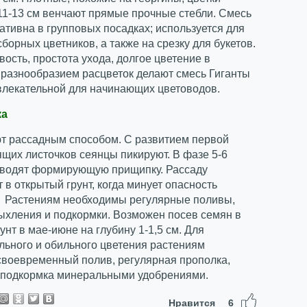
11-13 см венчают прямые прочные стебли. Смесь
ативна в групповых посадках; используется для
борных цветников, а также на срезку для букетов.
ость, простота ухода, долгое цветение в
 разнообразием расцветок делают смесь Гиганты
влекательной для начинающих цветоводов.
ка
 рассадным способом. С развитием первой
щих листочков сеянцы пикируют. В фазе 5-6
оводят формирующую прищипку. Рассаду
в открытый грунт, когда минует опасность
. Растениям необходимы регулярные поливы,
ыхления и подкормки. Возможен посев семян в
унт в мае-июне на глубину 1-1,5 см. Для
льного и обильного цветения растениям
своевременный полив, регулярная прополка,
 подкормка минеральными удобрениями.
Нравится
6