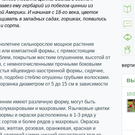
завез ему гербарий из побегов циннии из
 Америки. И начиная с 18-го века, цветок
щивать в западных садах, горшках, появились
 и сорта.
днолетнее сильнорослое мощное растение
й или компактной формы, с прямостоящим
еблем, покрытым жестким опушением, высотой от
см, с немногочисленными прочными боковыми
верт
стья яйцевидно-заостренной формы, сидячие,
е, подобно стеблю опушены грубыми волосками.
ВЫ
корзинка диаметром от 5 до 15 см в зависимости
10:0
иннии имеют различную форму, могут быть
полумахровыми и махровыми. Язычковые цветки
ормы и окраски расположены в 1-3 ряда у
сортов и более рядов у махровых. Окраска
ая, желтая, розовая, оранжевая, красная и
В цветовой гамме цинний отсутствуют только