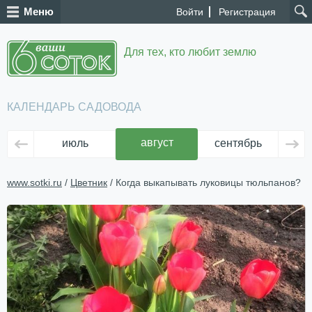
Меню
Войти
Регистрация
Для тех, кто любит землю
КАЛЕНДАРЬ САДОВОДА
август
июль
сентябрь
ок
www.sotki.ru
/
Цветник
/ Когда выкапывать луковицы тюльпанов?