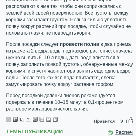
располагают в яме так, чтобы они соприкасались с
землей всей своей поверхностью. Все пустоты между
корнями засыпают грунтом. Нельзя сильно уплотнять
почву вокруг растений при посадке, чтобы случайно не
поломать глазки, не повредить корни.
После посадки следует
провести полив
в два приема
из расчета 2 ведра воды под каждое растение: сначала
нужно вылить 8–10 л воды, дать воде впитаться в
почву, заполнить почвой пустоты, обнаруженные между
корнями, и спустя час-полтора вылить еще одно ведро
воды. После того как вся вода впитается, слегка
замульчировать почву вокруг растения торфом.
Перед посадкой делёнки пионов рекомендуется
подержать в течение 10–15 минут в 0,1-процентном
растворе марганцовокислого калия.
Нравится
9
ТЕМЫ ПУБЛИКАЦИИ
Распеча