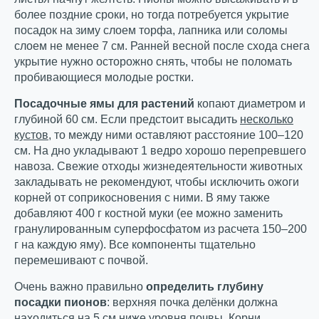
более поздние сроки, но тогда потребуется укрытие
посадок на зиму слоем торфа, лапника или соломы
слоем не менее 7 см. Ранней весной после схода снега
укрытие нужно осторожно снять, чтобы не поломать
пробивающиеся молодые ростки.
Посадочные ямы для растений
копают диаметром и
глубиной 60 см. Если предстоит высадить
несколько
кустов
, то между ними оставляют расстояние 100–120
см. На дно укладывают 1 ведро хорошо перепревшего
навоза. Свежие отходы жизнедеятельности животных
закладывать не рекомендуют, чтобы исключить ожоги
корней от соприкосновения с ними. В яму также
добавляют 400 г костной муки (ее можно заменить
гранулированным суперфосфатом из расчета 150–200
г на каждую яму). Все компоненты тщательно
перемешивают с почвой.
Очень важно правильно
определить глубину
посадки пионов
: верхняя почка делёнки должна
находиться на 5 см ниже уровня почвы. Корни