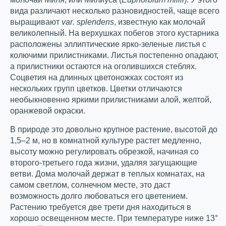
вида различают несколько разновидностей, чаще всего
выращивают
var
.
splendens
, известную как молочай
великолепный. На верхушках побегов этого кустарника
расположены эллиптические ярко-зеленые листья с
колючими прилистниками. Листья постепенно опадают,
а прилистники остаются на оголившихся стеблях.
Соцветия на длинных цветоножках состоят из
нескольких групп цветков. Цветки отличаются
необыкновенно яркими прилистниками алой, желтой,
оранжевой окраски.
В природе это довольно крупное растение, высотой до
1,5–2 м, но в комнатной культуре растет медленно,
высоту можно регулировать обрезкой, начиная со
второго-третьего года жизни, удаляя загущающие
ветви. Дома молочай держат в теплых комнатах, на
самом светлом, солнечном месте, это даст
возможность долго любоваться его цветением.
Растению требуется две трети дня находиться в
хорошо освещенном месте. При температуре ниже 13°