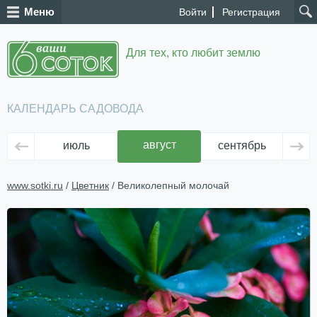
Меню
Войти
Регистрация
Для тех, кто любит землю
КАЛЕНДАРЬ САДОВОДА
август
июль
сентябрь
ок
www.sotki.ru
/
Цветник
/ Великолепный молочай