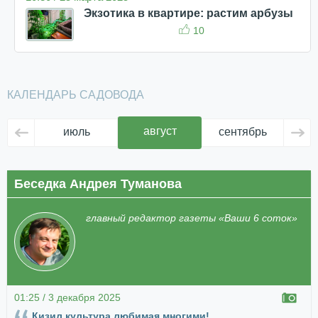
Экзотика в квартире: растим арбузы
10
КАЛЕНДАРЬ САДОВОДА
август
июль
сентябрь
ок
Беседка Андрея Туманова
главный редактор газеты «Ваши 6 соток»
01:25 / 3 декабря 2025
Кизил культура любимая многими!