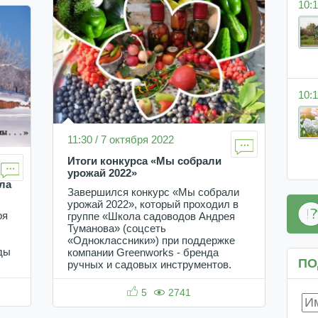
10:1
10:1
11:30 / 7 октября 2022
Итоги конкурса «Мы собрали
урожай 2022»
ла
Завершился конкурс «Мы собрали
урожай 2022», который проходил в
ря
группе «Школа садоводов Андрея
Туманова» (соцсеть
«Одноклассники») при поддержке
ды
компании Greenworks - бренда
ПО
ручных и садовых инструментов.
5
2741