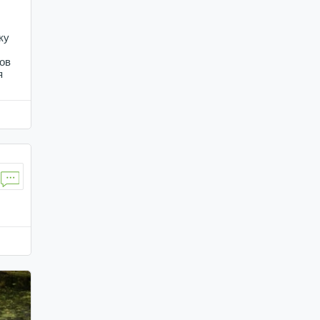
ку
ов
я