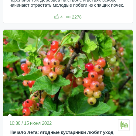
перепривитых деревьев на стволе и ветвях вскоре
начинают отрастать молодые побеги из спящих почек.
4
2278
10:30 / 15 июня 2022
Начало лета: ягодные кустарники любят уход