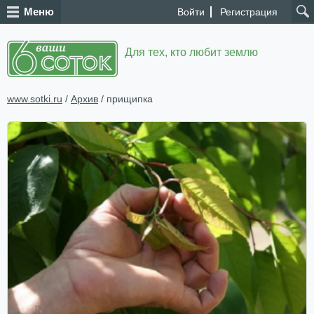
Меню
Войти
Регистрация
Для тех, кто любит землю
www.sotki.ru
/
Архив
/ прищипка