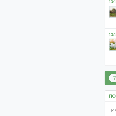
10:1
10:1
ПО