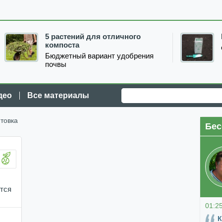
5 растений для отличного
компоста
Бюджетный вариант удобрения
почвы
део
Все материалы
товка
Бес
тся
01:2
К