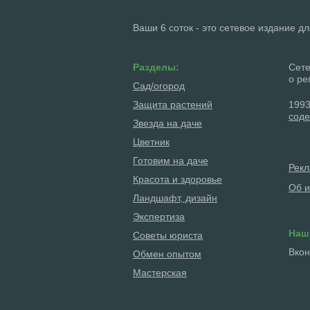
Ваши 6 соток - это сетевое издание д
Разделы:
Сете
о ре
Сад/огород
Защита растений
1993
соде
Звезда на даче
Цветник
Готовим на даче
Рек
Красота и здоровье
Об и
Ландшафт, дизайн
Экспертиза
Наш
Советы юриста
Вкон
Обмен опытом
Мастерская