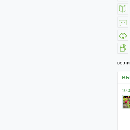
верт
ВЫ
10:0