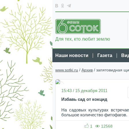
Для тех, кто любит землю
Наши новости
Газета
Ви
www.sotki.ru
/
Архив
/ запятовидная щи
15:43 / 15 декабря 2011
Избавь сад от кокцид
На садовых культурах встречае
большое количество фитофагов.
1
12568