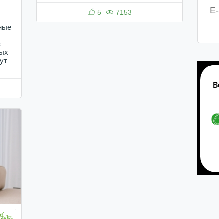
5
7153
ные
е
рых
гут