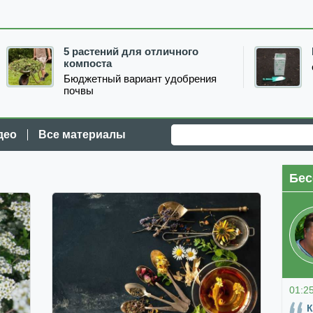
5 растений для отличного
компоста
Бюджетный вариант удобрения
почвы
део
Все материалы
Бес
01:2
К