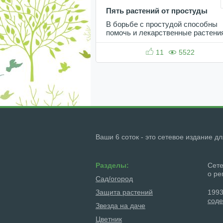
Пять растений от простуды
В борьбе с простудой способны
помочь и лекарственные растени
11
5522
Ваши 6 соток - это сетевое издание д
Разделы:
Сете
о ре
Сад/огород
Защита растений
1993
соде
Звезда на даче
Цветник