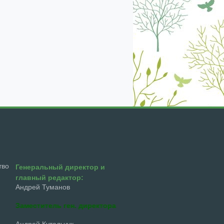
тво
Генеральный директор и
главный редактор:
Андрей Туманов
Заместитель ген. директора
Андрей Кутальчук