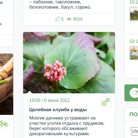
– лабазник, таволожник,
10:1
ым
белоголовник, багул, сороко.
5
9026
ь
10:1
19:05 / 6 июня 2012
Целебная клумба у воды
ПО
Многие дачники устраивают на
участке уголки отдыха с прудиком,
берег которого обсаживают
декоративными культурами.