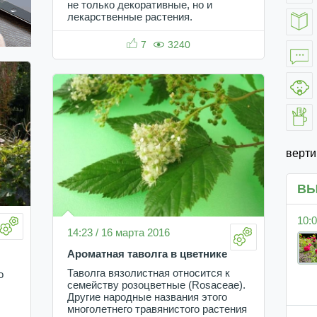
не только декоративные, но и
лекарственные растения.
7
3240
верт
ВЫ
10:0
14:23 / 16 марта 2016
Ароматная таволга в цветнике
Таволга вязолистная относится к
о
семейству розоцветные (Rosaceae).
Другие народные названия этого
многолетнего травянистого растения