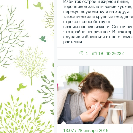
Избыток острой и жирной пищи,
торопливое заглатывание кусков,
перекус всухомятку и на ходу, а
также мелкие и крупные ежеднев
стрессы способствуют
возникновению изжоги. Состояни
это крайне неприятное. В некото
случаях избавиться от него помо
растения.
1
19
26222
13:07 / 28 января 2015