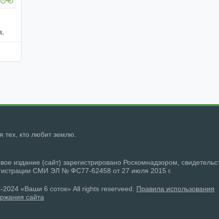
я.
ля тех, кто любит землю.
вое издание (сайт) зарегистрировано Роскомнадзором, свидетельс
гистрации СМИ ЭЛ № ФС77-62458 от 27 июля 2015 г.
-2024 «Ваши 6 соток» All rights reserveed.
Правила использования
ржания сайта