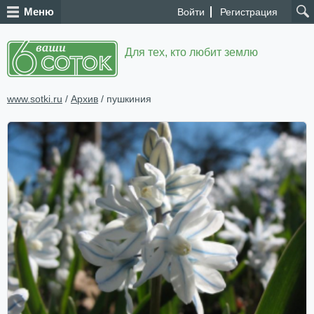
Меню
Войти
Регистрация
Для тех, кто любит землю
www.sotki.ru
/
Архив
/ пушкиния