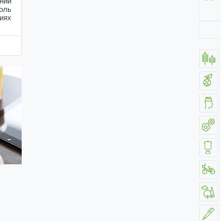
ний
оль
иях