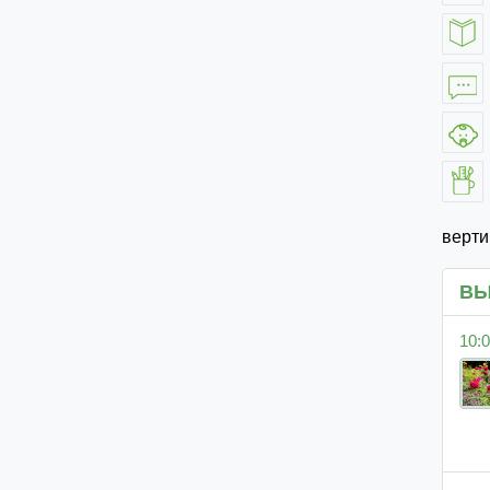
верт
ВЫ
10:0