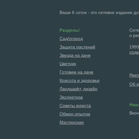
Ваши 6 соток - это сетевое издание д
Разделы:
Сете
о ре
Сад/огород
Защита растений
1993
соде
Звезда на даче
Цветник
Готовим на даче
Рек
Красота и здоровье
Об и
Ландшафт, дизайн
Экспертиза
Наш
Советы юриста
Вкон
Обмен опытом
Мастерская