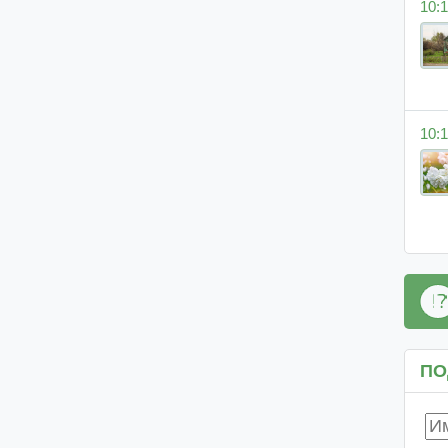
10:1
10:1
ПО