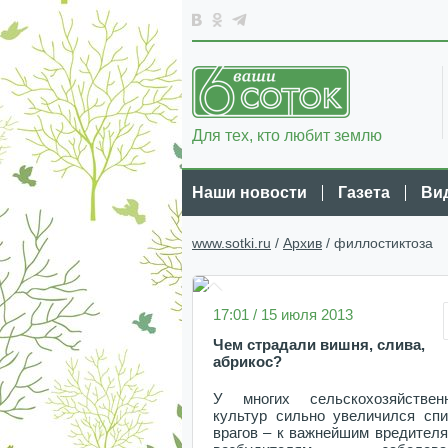
Для тех, кто любит землю
Наши новости
Газета
Ви
www.sotki.ru
/
Архив
/ филлостиктоза
17:01 / 15 июля 2013
Чем страдали вишня, слива,
абрикос?
У многих сельскохозяйствен
культур сильно увеличился спи
врагов – к важнейшим вредителя