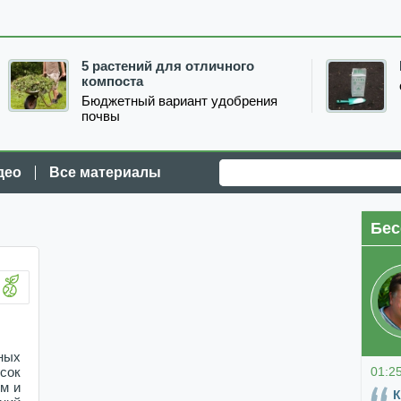
5 растений для отличного
компоста
Бюджетный вариант удобрения
почвы
део
Все материалы
Бес
ных
01:2
сок
м и
К