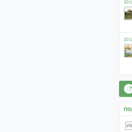
10:1
10:1
ПО