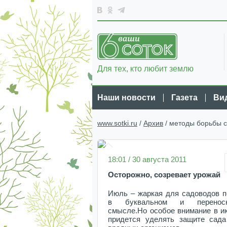
Для тех, кто любит землю
Наши новости
Газета
Ви
www.sotki.ru
/
Архив
/ методы борьбы 
18:01 / 30 августа 2011
Осторожно, созревает урожай
Июль – жаркая для садоводов п
в буквальном и перенос
смысле.Но особое внимание в и
придется уделять защите сада