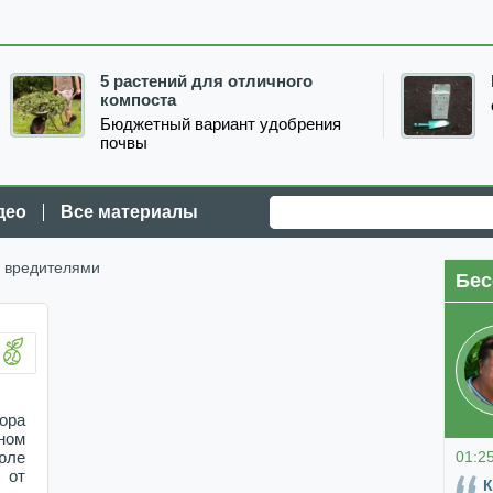
5 растений для отличного
компоста
Бюджетный вариант удобрения
почвы
део
Все материалы
с вредителями
Бес
ора
ном
01:2
юле
 от
К