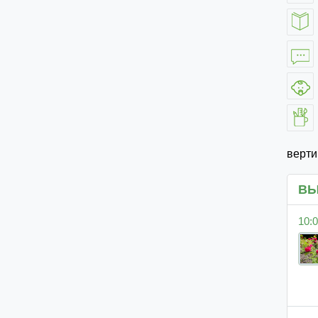
верт
ВЫ
10:0