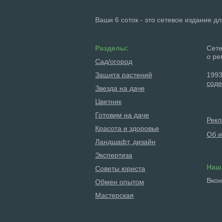
Ваши 6 соток - это сетевое издание д
Разделы:
Сете
о ре
Сад/огород
Защита растений
1993
соде
Звезда на даче
Цветник
Готовим на даче
Рек
Красота и здоровье
Об и
Ландшафт, дизайн
Экспертиза
Наш
Советы юриста
Вкон
Обмен опытом
Мастерская