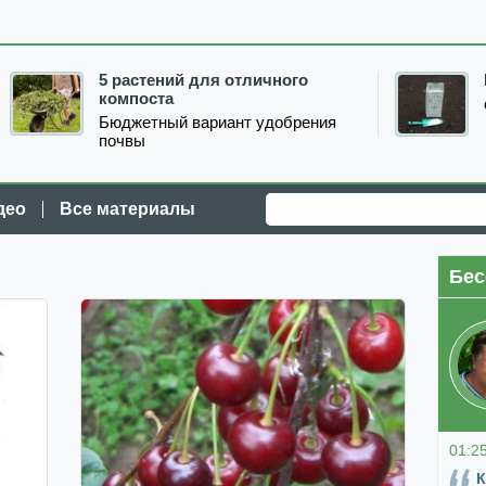
5 растений для отличного
компоста
Бюджетный вариант удобрения
почвы
део
Все материалы
Бес
01:2
К