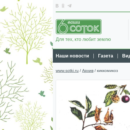
Для тех, кто любит землю
Наши новости
Газета
Ви
www.sotki.ru
/
Архив
/ киккомикоз