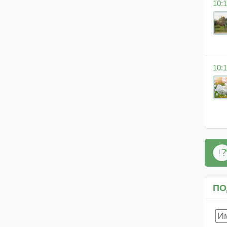
10:1
10:1
ПО