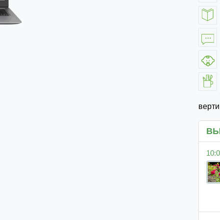
верт
ВЫ
10:0