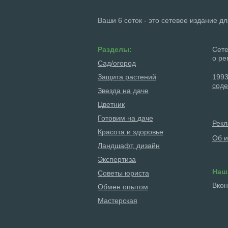
Ваши 6 соток - это сетевое издание д
Разделы:
Сете
о ре
Сад/огород
Защита растений
1993
соде
Звезда на даче
Цветник
Готовим на даче
Рек
Красота и здоровье
Об и
Ландшафт, дизайн
Экспертиза
Наш
Советы юриста
Вкон
Обмен опытом
Мастерская