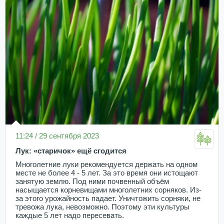
11:24 / 29 сентября 2023
Лук: «старичок» ещё сгодится
Многолетние луки рекомендуется держать на одном
месте не более 4 - 5 лет. За это время они истощают
занятую землю. Под ними почвенный объём
насыщается корневищами многолетних сорняков. Из-
за этого урожайность падает. Уничтожить сорняки, не
тревожа лука, невозможно. Поэтому эти культуры
каждые 5 лет надо пересевать.