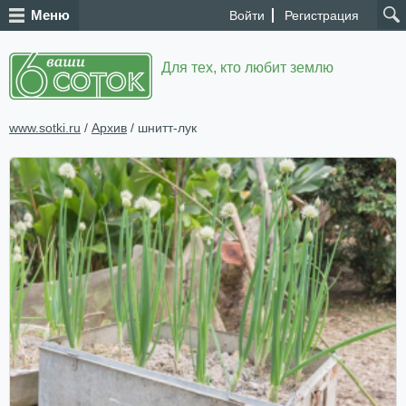
Меню
Войти
Регистрация
Для тех, кто любит землю
www.sotki.ru
/
Архив
/ шнитт-лук