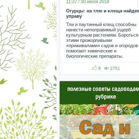
11:37 / 30 июля 2018
Огурцы: на тлю и клеща найде
управу
Тли и паутинный клещ способны
нанести непоправимый ущерб
культурным растениям. Бороться
этими прожорливыми
«приживалами» садов и огородов
помогают химические и
биологические препараты.
8
2751