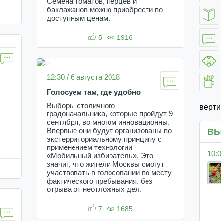
Семена томатов, перцев и
баклажанов можно приобрести по
доступным ценам.
5
1916
12:30 / 6 августа 2018
Голосуем там, где удобно
Выборы столичного
верт
градоначальника, которые пройдут 9
сентября, во многом инновационны.
ВЫ
Впервые они будут организованы по
экстерриториальному принципу с
применением технологии
10:0
«Мобильный избиратель». Это
значит, что жители Москвы смогут
участвовать в голосовании по месту
фактического пребывания, без
отрыва от неотложных дел.
7
1685