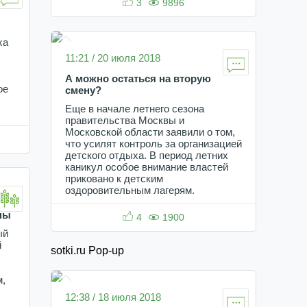
3
9896
ха
11:21 / 20 июля 2018
А можно остаться на вторую
ое
смену?
Еще в начале летнего сезона
правительства Москвы и
Московской области заявили о том,
что усилят контроль за организацией
детского отдыха. В период летних
каникул особое внимание властей
приковано к детским
оздоровительным лагерям.
ны
4
1900
ый
й
sotki.ru Pop-up
м,
12:38 / 18 июля 2018