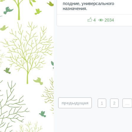
поздние, универсального
назначения.
4
2034
предыдущая
1
2
...