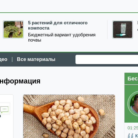
5 растений для отличного
компоста
Бюджетный вариант удобрения
почвы
део
Все материалы
Бес
информация
р
01:2
К