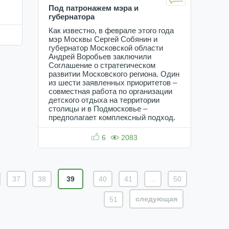
Под патронажем мэра и
губернатора
Как известно, в феврале этого года
мэр Москвы Сергей Собянин и
губернатор Московской области
Андрей Воробьев заключили
Соглашение о стратегическом
развитии Московского региона. Один
из шести заявленных приоритетов –
совместная работа по организации
детского отдыха на территории
столицы и в Подмосковье –
предполагает комплексный подход.
6
2083
37
38
39
40
41
...
50
cледующая
51