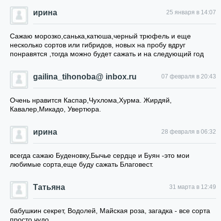
ирина
25 января в 14:07
Сажаю морозко,санька,катюша,черный трюфель и еще
несколько сортов или гибридов, новых на пробу вдруг
понравятся ,тогда можно будет сажать и на следующий год
gailina_tihonoba@ inbox.ru
07 февраля в 20:43
Очень нравится Каспар,Чухлома,Хурма. Жирдяй,
Кавалер,Микадо, Увертюра.
ирина
28 февраля в 06:32
всегда сажаю Буденовку,Бычье сердце и Буян -это мои
любимые сорта,еще буду сажать Благовест.
Татьяна
31 марта в 12:49
бабушкин секрет, Водолей, Майская роза, загадка - все сорта
просто чудо