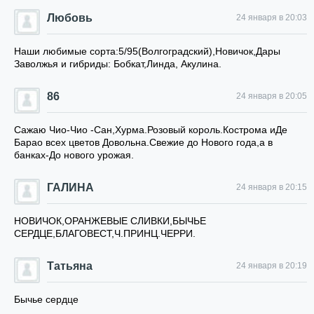
Любовь
24 января в 20:03
Наши любимые сорта:5/95(Волгоградский),Новичок,Дары
Заволжья и гибриды: Бобкат,Линда, Акулина.
86
24 января в 20:05
Сажаю Чио-Чио -Сан,Хурма.Розовый король.Кострома иДе
Барао всех цветов Довольна.Свежие до Нового года,а в
банках-До нового урожая.
ГАЛИНА
24 января в 20:15
НОВИЧОК,ОРАНЖЕВЫЕ СЛИВКИ,БЫЧЬЕ
СЕРДЦЕ,БЛАГОВЕСТ,Ч.ПРИНЦ.ЧЕРРИ.
Татьяна
24 января в 20:19
Бычье сердце