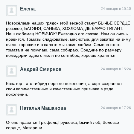
Елена.
24 января в 15:10
Новосёлами наших грядок этой весной станут БЫЧЬЕ СЕРДЦЕ
розовое, БАТЯНЯ, САНЬКА, ХОХЛОМА, ДЕ БАРАО ГИГАНТ.
Наш любимец НОВИЧОК! Ежегодно его сажаю. Нам он очень
нравится. Томаты сладковатые, мясистые, для закатки на зиму
очень хорошие и в салате мы такие любим. Семена этого
томата я не покупаю, сама собираю. Средние по размеру
помидорки едим с июля по сентябрь, хорошо хранятся.
Андрей Смирнов
24 января в 15:24
Евпатор - это гибрид первого поколения, а сорт сохраняет
свои количественные и качественные признаки в ряде
поколений.
Наталья Машанова
24 января в 17:26
Очень нравится Трюфель,Грушовка, Бычий лоб, Воловье
сердце, Мазарини.