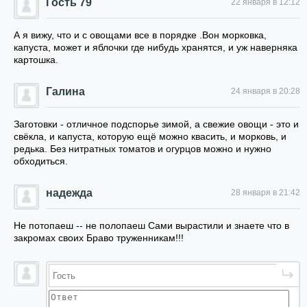
Гость 79
22 января в 12:12
А я вижу, что и с овощами все в порядке .Вон морковка,
капуста, может и яблочки где нибудь хранятся, и уж наверняка
картошка.
Галина
24 января в 20:28
Заготовки - отличное подспорье зимой, а свежие овощи - это и
свёкла, и капуста, которую ещё можно квасить, и морковь, и
редька. Без нитратных томатов и огурцов можно и нужно
обходиться.
надежда
28 января в 21:42
Не потопаеш -- не полопаеш Сами вырастили и знаете что в
закромах своих Браво труженникам!!!