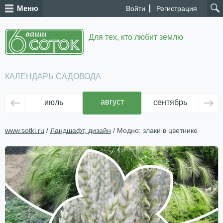
Меню
Войти
Регистрация
Для тех, кто любит землю
КАЛЕНДАРЬ САДОВОДА
август
июль
сентябрь
ок
www.sotki.ru
/
Ландшафт, дизайн
/ Модно: злаки в цветнике