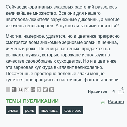
Сейчас декоративных злаковых растений развелось
величайшее множество. Все они для нашего
цветовода-любителя зарубежные диковины, а многие
из очень тёплых краёв. А нужно ли за ними гоняться?
Многие, наверное, удивятся, но в цветнике прекрасно
смотрятся всем знакомые зерновые злаки: пшеница,
ячмень и рожь. Пшеница частенько продаётся на
рынках в пучках, которые горожане используют в
качестве своеобразных сухоцветов. Но и в цветнике
эта зерновая культура выглядит великолепно.
Посаженные просторно полевые злаки мощно
кустятся, превращаясь в настоящие фонтаны зелени.
Нравится
4
ТЕМЫ ПУБЛИКАЦИИ
Распеча
злаки
рожь
пшеница
фалярис