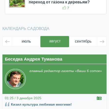
переход от газона к деревьям?
7
КАЛЕНДАРЬ САДОВОДА
август
июль
сентябрь
ок
Беседка Андрея Туманова
главный редактор газеты «Ваши 6 соток»
01:25 / 3 декабря 2025
Кизил культура любимая многими!