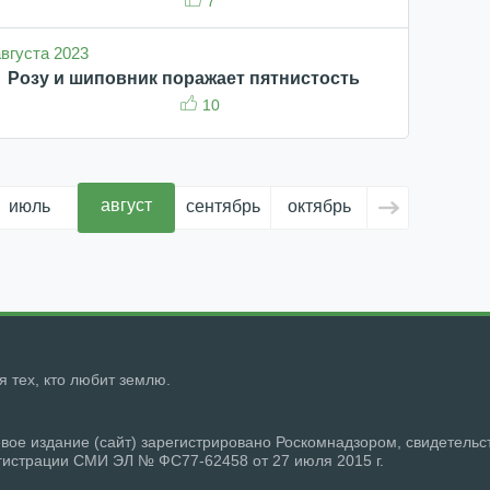
7
августа 2023
Розу и шиповник поражает пятнистость
10
август
июль
сентябрь
октябрь
ноябрь
д
ля тех, кто любит землю.
вое издание (сайт) зарегистрировано Роскомнадзором, свидетельс
гистрации СМИ ЭЛ № ФС77-62458 от 27 июля 2015 г.