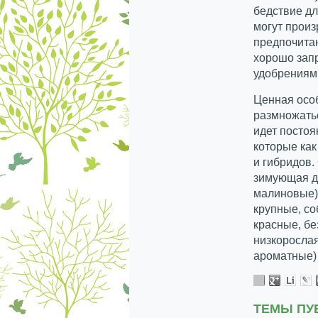
бедствие д
могут произ
предпочита
хорошо зап
удобрениям
Ценная осо
размножать
идет постоя
которые как
и гибридов.
зимующая д
малиновые),
крупные, со
красные, бе
низкорослая
ароматные) 
ТЕМЫ ПУ