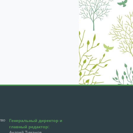
екабрь
январь
февраль
март
апрель
тво
Генеральный директор и
главный редактор:
Андрей Туманов