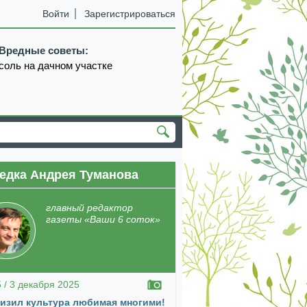
Войти
Зарегистрироваться
Вредные советы:
соль на дачном участке
едка Андрея Туманова
екабрь
январь
февраль
март
апрель
главный редактор
газеты «Ваши 6 соток»
5 / 3 декабря 2025
изил культура любимая многими!