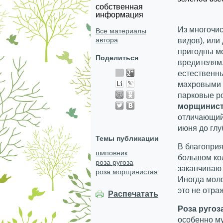
собственная
информация
Из многочи
Все материалы
автора
видов), или
пригодны мо
Поделиться
вредителям
естественны
махровыми 
парковые р
морщиниста
отличающий
июня до глу
Темы публикации
В благопри
шиповник
большом кол
роза ругоза
заканчиваю
роза морщинистая
Иногда мол
это не отра
Распечатать
Роза ругоз
особенно му