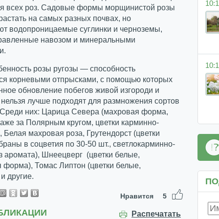
10:1
ля всех роз. Садовые формы морщинистой розы
растать на самых разных почвах, но
ют водопроницаемые суглинки и черноземы,
равленные навозом и минеральными
и.
10:1
бенность розы ругозы — способность
ся корневыми отпрысками, с помощью которых
нное обновление побегов живой изгороди и
 нельзя лучше подходят для размножения сортов
 Среди них: Царица Севера (махровая форма,
аже за Полярным кругом, цветки карминно-
 Белая махровая роза, Грутендорст (цветки
браны в соцветия по 30-50 шт., светлокарминно-
з аромата), Шнеецверг (цветки белые,
 форма), Томас Липтон (цветки белые,
и другие.
ПО
Нравится
5
БЛИКАЦИИ
Распечатать