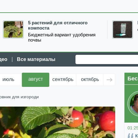
5 растений для отличного
компоста
Бюджетный вариант удобрения
почвы
део
Все материалы
Бес
август
июль
сентябрь
октябрь
ноябрь
д
овник для изгороди
01:2
К