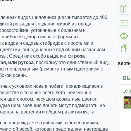
сленных видов шиповника (насчитывается до 400
 дикой розы, для создания живой изгороди
розостойкие, устойчивые к болезням и
, наиболее декоративные формы из
х видов и садовых гибридов с простыми и
цветками, объединенные под общим названием
озы. Среди них особо выделяется
роза
я, или ругоза
, поскольку это единственный вид,
верт
ся непрерывным (ремонтантным) цветением с
бокой осени.
ВЫ
ятных условиях новые побеги, появляющиеся в
10:0
ичестве в течение всего лета, неизменно
тся цветоносом, несущем ароматные цветки.
одые невызревшие побеги могут подмерзать, но
жается на цветении и общем развитии куста.
а
не повреждается грибными заболеваниями,
чнистой росой, которая представляет настоящее