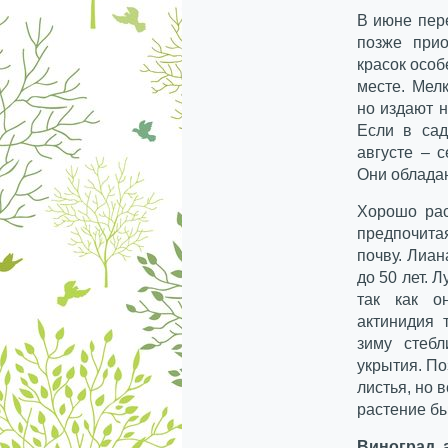
В июне пер
позже при
красок особ
месте. Мел
но издают 
Если в сад
августе – 
Они облада
Хорошо рас
предпочит
почву. Лиан
до 50 лет. 
так как о
актинидия 
зиму стеб
укрытия. По
листья, но 
растение бы
Виноград 