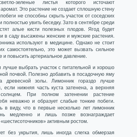
ветло-зеленые листья которого источают
аромат. Это растение не создает сплошную стену
 побеги не способны скрыть участок от соседских
и полностью увить беседку. Зато в сентябре среди
стят алые кисти полезных плодов. Ягод будет
ли в саду высажены женские и мужские растения.
нника используют в медицине. Однако не стоит
их самостоятельно, это может вызвать сильное
е и повысить артериальное давление.
и лучше выбрать участок с питательной и хорошо
ной почвой. Полезно добавить в посадочную яму
на древесной золы. Лимонник гораздо лучше
я, если нижняя часть куста затенена, а верхняя
солнцем. При полном затенении растение
себя неважно и образует слабые тонкие побеги.
ь в виду, что в первые несколько лет лимонник
ень медленно и лишь позже вознаграждает
 «шестисоточников» активным ростом.
ет без укрытия, лишь иногда слегка обмерзая