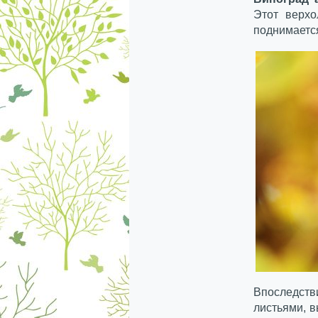
Этот верхо
поднимаетс
Впоследст
листьями, в