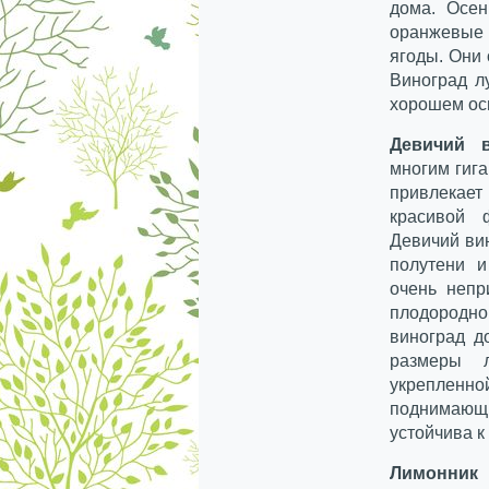
дома. Осен
оранжевые
ягоды. Они
Виноград л
хорошем ос
Девичий в
многим гига
привлекает
красивой 
Девичий вин
полутени и
очень непр
плодородн
виноград д
размеры 
укреплен
поднимающ
устойчива к
Лимонник 