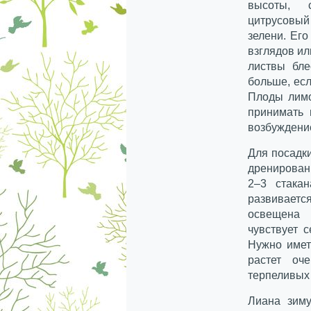
высоты, с
цитрусовый 
зелени. Его
взглядов ил
листвы бле
больше, ес
Плоды лимо
принимать 
возбуждени
Для посадк
дренирован
2–3 стака
развиваетс
освещена 
чувствует 
Нужно имет
растет оч
терпеливых
Лиана зиму