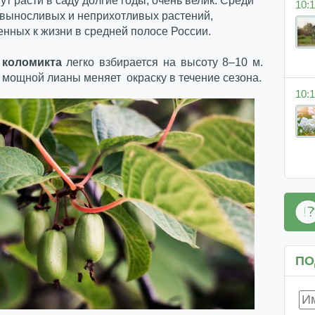
ут расти в саду долгие годы, очень велик. Среди
10:1
 выносливых и неприхотливых растений,
нных к жизни в средней полосе России.
 коломикта
легко взбирается на высоту 8–10 м.
 мощной лианы меняет окраску в течение сезона.
10:1
ПО