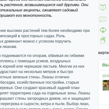
ь растения, возвышающиеся над другими. Они
ртикальные акценты, оживляют садовый
арушают его монотонность.
ние высоких растений тем более необходимо при
мпозиций в просторных садах. Роль
ых доминант можно с успехом поручить
м лианам.
верт
 поднимаются по опорам, обвивая их гибкими
цепляясь с помощью усиков, воздушных
ВЫ
 корней или черешков листьев. Многие из них
драстают на несколько метров и быстро
10:0
лотные зеленые стены. Лианы отлично
беседки, хозяйственные постройки, старые
еревья. Они создают красивый задний план
делят территорию сада на отдельные зоны. Лианы
крашают стены загородных домов, но и защищают
 перегрева и сырости, ветра и пыли. Выбор лиан,