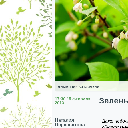
лимонник китайский
Зелены
17:36 / 5 февраля
2013
Наталия
Даже небол
Пересветова
одноуровне