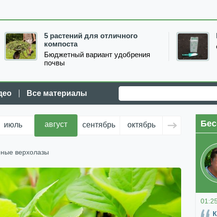
5 растений для отличного
компоста
Бюджетный вариант удобрения
почвы
део
Все материалы
Бес
август
июль
сентябрь
октябрь
ноябрь
д
еные верхолазы
01:2
К