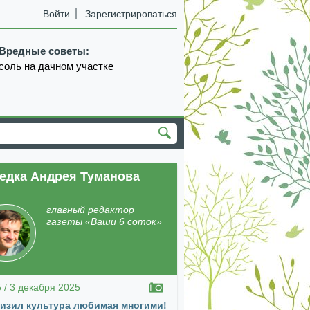
Войти
Зарегистрироваться
Вредные советы:
соль на дачном участке
едка Андрея Туманова
екабрь
январь
февраль
март
апрель
главный редактор
газеты «Ваши 6 соток»
5 / 3 декабря 2025
изил культура любимая многими!