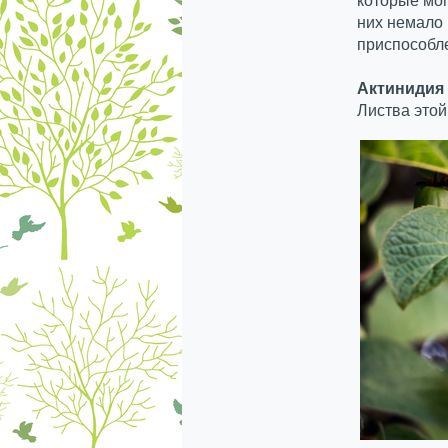
которые мог
них немало
приспособле
Актинидия
Листва этой