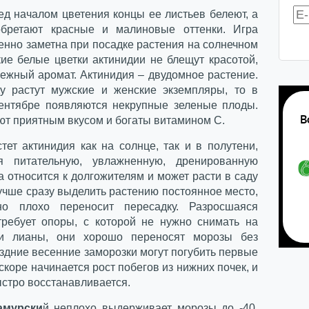
ед началом цветения концы ее листьев белеют, а
обретают красные и малиновые оттенки. Игра
енно заметна при посадке растения на солнечном
кие белые цветки актинидии не блещут красотой,
нежный аромат. Актинидия – двудомное растение.
у растут мужские и женские экземпляры, то в
сентябре появляются некрупные зеленые плоды.
ют приятным вкусом и богаты витамином С.
тет актинидия как на солнце, так и в полутени,
ая питательную, увлажненную, дренированную
а относится к долгожителям и может расти в саду
Лучше сразу выделить растению постоянное место,
но плохо переносит пересадку. Разросшаяся
требует опоры, с которой не нужно снимать на
ли лианы, они хорошо переносят морозы без
здние весенние заморозки могут погубить первые
вскоре начинается рост побегов из нижних почек, и
стро восстанавливается.
амурски
й неплохо выдерживает морозы до -40.