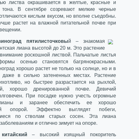
ью листва окрашивается в желтые, красные и
 тона. В сентябре созревают мелкие черные
 отличаются кислым вкусом, но вполне съедобны.
учше растет на влажной питательной почве при
вещении.
иноград пятилисточковы
й – знакомая
нтская лиана высотой до 20 м. Это растение
 внимание роскошной листвой. Пальчатые листья
формы осенью становятся багрянокрасными.
оград хорошо растет не только на солнце, но и в
 даже в сильно затененных местах. Растение
ихотливо, но быстрее разрастается на рыхлой,
ой, хорошо дренированной почве. Девичий
олговечен. При посадке нужно учесть огромные
лианы и заранее обеспечить ее хорошо
ной опорой. Эффектно выглядят побеги,
иеся по стволам старых сосен. Эта лиана
 заболеваниям и отлично зимует на опоре.
китайский
– высокий изящный покоритель