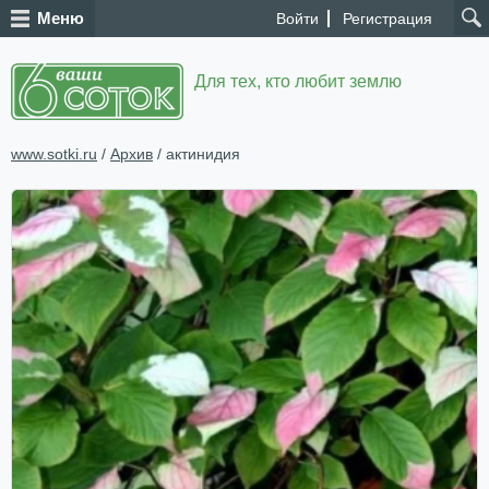
Меню
Войти
Регистрация
Для тех, кто любит землю
www.sotki.ru
/
Архив
/ актинидия