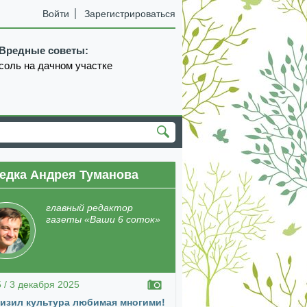
Войти
Зарегистрироваться
Вредные советы:
соль на дачном участке
едка Андрея Туманова
екабрь
январь
февраль
март
апрель
главный редактор
газеты «Ваши 6 соток»
5 / 3 декабря 2025
изил культура любимая многими!