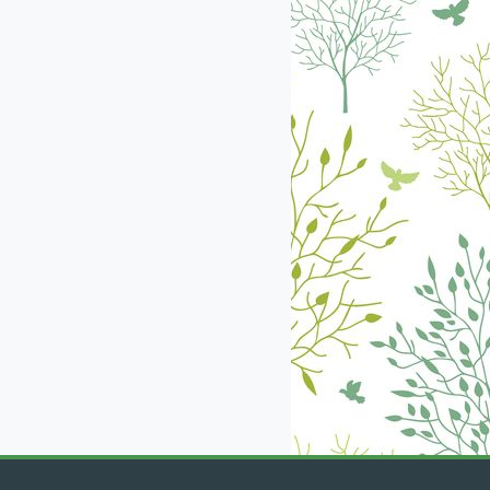
екабрь
январь
февраль
март
апрель