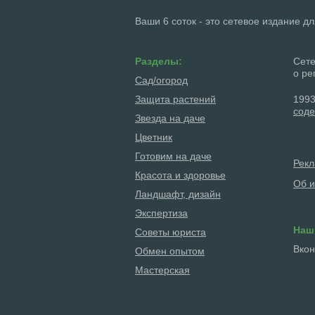
Ваши 6 соток - это сетевое издание д
Разделы:
Сете
о ре
Сад/огород
Защита растений
1993
соде
Звезда на даче
Цветник
Готовим на даче
Рек
Красота и здоровье
Об и
Ландшафт, дизайн
Экспертиза
Наш
Советы юриста
Вкон
Обмен опытом
Мастерская