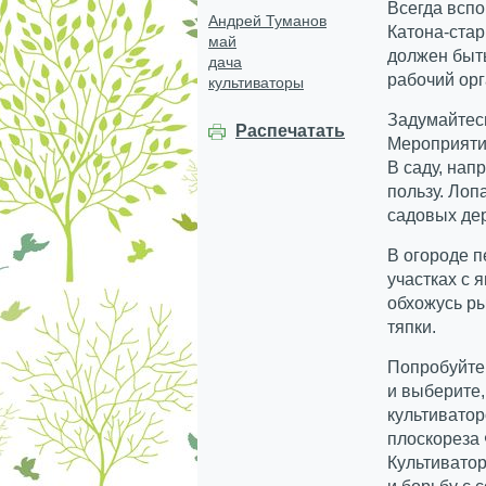
Всегда всп
Андрей Туманов
Катона-стар
май
должен быть
дача
рабочий орга
культиваторы
Задумайтесь
Распечатать
Мероприятие
В саду, нап
пользу. Лоп
садовых дер
В огороде п
участках с 
обхожусь р
тяпки.
Попробуйте
и выберите,
культиватор
плоскореза
Культиватор