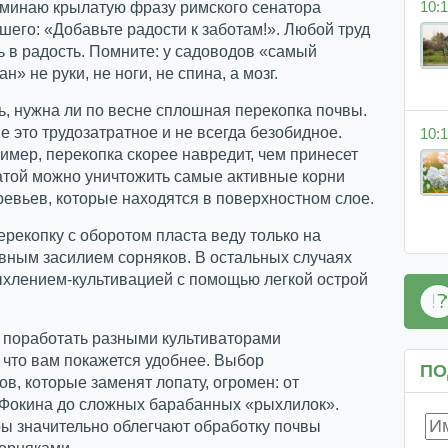
10:1
оминаю крылатую фразу римского сенатора
шего: «Добавьте радости к заботам!». Любой труд
 в радость. Помните: у садоводов «самый
н» не руки, не ноги, не спина, а мозг.
, нужна ли по весне сплошная перекопка почвы.
 это трудозатратное и не всегда безобидное.
10:1
ример, перекопка скорее навредит, чем принесет
атой можно уничтожить самые активные корни
евьев, которые находятся в поверхностном слое.
ерекопку с оборотом пласта веду только на
явным засилием сорняков. В остальных случаях
ыхлением-культивацией с помощью легкой острой
 поработать разными культиваторами
 что вам покажется удобнее. Выбор
ПО
ов, которые заменят лопату, огромен: от
 Фокина до сложных барабанных «рыхлилок».
ы значительно облегчают обработку почвы