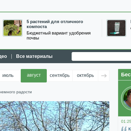
5 растений для отличного
компоста
Бюджетный вариант удобрения
почвы
део
Все материалы
Бес
август
июль
сентябрь
октябрь
ноябрь
д
немного радости
01:2
К