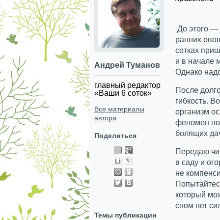
До этого — 
ранних овощ
сотках приш
и в начале 
Андрей Туманов
Однако над
главный редактор
После долг
«Ваши 6 соток»
гибкость. Во
Все материалы
организм ос
автора
феномен пос
болящих да
Поделиться
Передаю чит
в саду и ог
не компенси
Попытайтес
который мож
сном нет си
Темы публикации