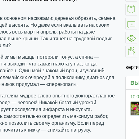
в основном наскоками: деревья обрезать, семена
ей высеять. Но даже если вкалывать на своих
лось весь март и апрель, работы на даче
мая выше крыши. Так и тянет на трудовой подвиг.
о ли?
ой зимы мышцы потеряли тонус, а спина —
т и выходит, что самая пахота у нас, когда
верт
лаблен. Один мой знакомый врач, изучавший
лемайских очередей в поликлинику, диагноз для
ВЫ
чников придумал — «перекопал».
ателям мудрое слово опытного доктора: главное
10:0
ороде — человек! Никакой богатый урожай
рует последствия инфаркта и инсульта.
ь самостоятельно определить максимум работ,
но позволить своему организму. Если перед
л почитать книжку — снижайте нагрузку.