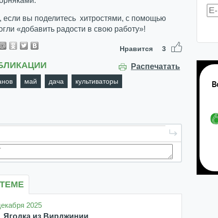
сорняками.
, если вы поделитесь хитростями, с помощью
гли «добавить радости в свою работу»!
Нравится
3
БЛИКАЦИИ
Распечатать
анов
май
дача
культиваторы
 ТЕМЕ
 декабря 2025
Ягодка из Вирджинии