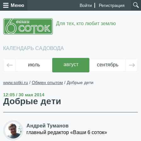
Меню
Войти
Регистрация
Для тех, кто любит землю
КАЛЕНДАРЬ САДОВОДА
август
июль
сентябрь
ок
www.sotki.ru
/
Обмен опытом
/ Добрые дети
12:05 / 30 мая 2014
Добрые дети
Андрей Туманов
главный редактор «Ваши 6 соток»