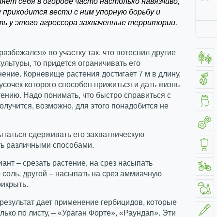
яет себя в огороде часто настолько навязчиво,
у приходится вести с ним упорную борьбу и
ь у этого агрессора захваченные территории.
разбежался» по участку так, что потеснил другие
ультуры, то придется ограничивать его
ение. Корневище растения достигает 7 м в длину,
сочек которого способен прижиться и дать жизнь
ению. Надо понимать, что быстро справиться с
олучится, возможно, для этого понадобится не
таться сдерживать его захватническую
ть различными способами.
иант – срезать растение, на срез насыпать
соль, другой – насыпать на срез аммиачную
рикрыть.
результат дает применение гербицидов, которые
лько по листу, – «Ураган Форте», «Раундап». Эти