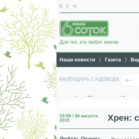
Для тех, кто любит землю
Наши новости
Газета
Ви
КАЛЕНДАРЬ САДОВОДА
www.sotki.ru
/
Обмен опытом
/ Хрен: 
Хрен: 
10:06 / 26 августа
2015
Любовь Орлова