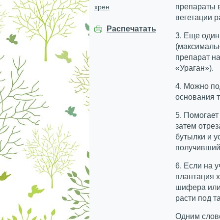
препараты в
хрен
вегетации р
Распечатать
3. Еще один
(максималь
препарат на
«Ураган»).
4. Можно по
основания т
5. Помогает
затем отрез
бутылки и у
получивший
6. Если на 
плантация х
шифера или 
расти под т
Одним слово