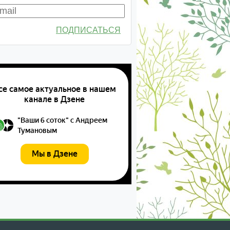
ПОДПИСАТЬСЯ
екабрь
январь
февраль
март
апрель