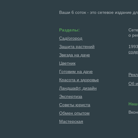
Ваши 6 соток - это сетевое издание д
Разделы:
Сете
о ре
Сад/огород
Защита растений
1993
соде
Звезда на даче
Цветник
Готовим на даче
Рек
Красота и здоровье
Об и
Ландшафт, дизайн
Экспертиза
Наш
Советы юриста
Вкон
Обмен опытом
Мастерская