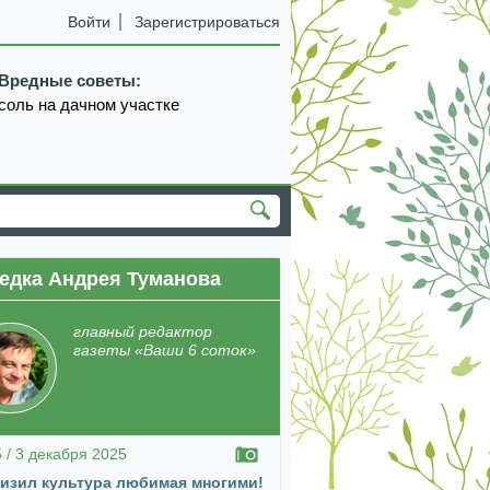
Войти
Зарегистрироваться
Вредные советы:
соль на дачном участке
едка Андрея Туманова
екабрь
январь
февраль
март
апрель
главный редактор
газеты «Ваши 6 соток»
5 / 3 декабря 2025
изил культура любимая многими!