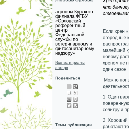
Хрен проявл
что дачник
агроном Курского
отвоевыват
филиала ФГБУ
«Орловский
референтный
центр
Если хрен «
Федеральной
огородные к
службы по
ветеринарному и
распростран
фитосанитарному
малейший ку
надзору»
новому раст
Все материалы
хреном не п
автора
один сезон.
Поделиться
Можно попы
деятельнос
1. Один вар
поваренную 
селитру и п
2. Хороший 
Темы публикации
работают то