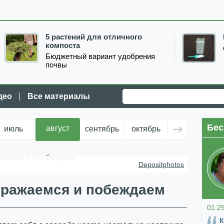
5 растений для отличного
компоста
Бюджетный вариант удобрения
почвы
део
Все материалы
Бес
август
июль
сентябрь
октябрь
ноябрь
д
сражаемся и побеждаем
Depositphotos
сражаемся и побеждаем
01:2
К