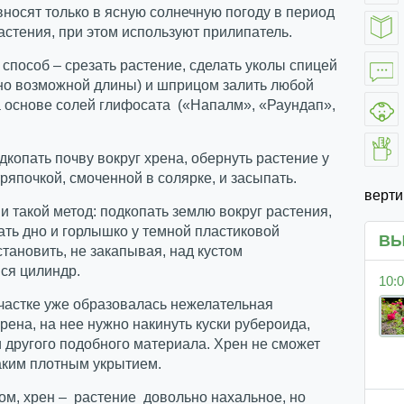
носят только в ясную солнечную погоду в период
астения, при этом используют прилипатель.
 способ – срезать растение, сделать уколы спицей
но возможной длины) и шприцом залить любой
 основе солей глифосата («Напалм», «Раундап»,
дкопать почву вокруг хрена, обернуть растение у
ряпочкой, смоченной в солярке, и засыпать.
верт
 и такой метод: подкопать землю вокруг растения,
ать дно и горлышко у темной пластиковой
ВЫ
становить, не закапывая, над кустом
ся цилиндр.
10:0
участке уже образовалась нежелательная
рена, на нее нужно накинуть куски рубероида,
другого подобного материала. Хрен не сможет
аким плотным укрытием.
м, хрен – растение довольно нахальное, но