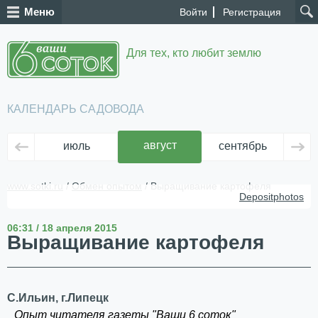
Меню
Войти
Регистрация
Для тех, кто любит землю
КАЛЕНДАРЬ САДОВОДА
август
июль
сентябрь
ок
www.sotki.ru
/
Обмен опытом
/ Выращивание картофеля
Depositphotos
06:31 / 18 апреля 2015
Выращивание картофеля
С.Ильин, г.Липецк
Опыт читателя газеты "Ваши 6 соток"