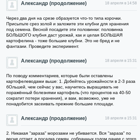
Александр (продолжение)
18 апреля в 14:58
Через два дня на срезе образуется что-то типа корочки.
Присыпьте срез золой и заложите эти клубни для хранения
под семена. Весной посадите эти половинки: половинка
БОЛЬШОГО клубня даст урожай, как и целая БОЛЬШАЯ
картофелина - тоже большие клубни. Это не бред и не
фантазии. Проведите эксперимент.
Александр (продолжение)
18 апреля в 15:31
По поводу комментариев, которые были оставлены
картофелеводами выше: 1. Добейтесь урожайности в 2-3 раза
бОльшей, чем сейчас у вас, научитесь выращивать не
поражённый болезнями картофель (что процентов на 40-50
сократит потери хранения), и вам, возможно, уже не
понадобится засеивать прежние большие площади.
Александр (продолжение)
18 апреля в 15:31
2. Никакая "зараза" морозами не убивается. Вся "зараза" по
весне оттает, а посадка семян, собранных годом ранее с этого