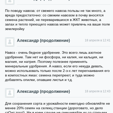
По поводу навоза: от свежего навоза пользы не так много, а
вреда предостаточно: со свежим навозом в почву вносятся
семена растений, не переварившихся в ЖКТ животных, а
запах и тепло преющего навоза может привлечь на ваше поле
землеройку
Александр (продолжение)
18 апреля в 12:41
Навоз - очень бедное удобрение. Это всего лишь азотное
удобрение. Там нет ни фосфора, ни калия, ни кальция, ни
магния, ни натрия. Поэтому полезнее применять
минеральные удобрения. А навоз, если его некуда девать,
можно использовать только после 2-з-х лет перегнаивания его
в компостных ямах: семена перепреют, и туда можно
добавлять опилки, опавшие листья и т.д.
Александр (продолжение)
18 апреля в 12:43
Для сохранения сорта и урожайности ежегодно обновляйте не
менее 20% семян на селекц.станции (дороговато, но дело
стОит того!). Ни в коем случае не смешивайте их со старыми