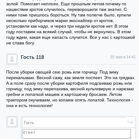
золой. Помогает неплохо. Еще прошлым летом почему-то
нашествие кротов случилось, переворошили там знатно. С
ними тоже пришлось бороться. Ну там полегче было, купили
несколько приборчиков марки экоснайпер от кротов,
установили как надо, и через три недели кротов нет. В этом
году поставим на всякий случай, чтобы не вернулись. В этом
году ждем, какая еще напасть случится. Все у нас с картошкой
не слава богу.
Гость 118
02 мая в 14:41
После уборки овощей сею рожь или горчицу. Под зиму
перекапываю. Весной сажу, как земля поспеет. Это на грядках.
А в поле сразу после уборки картофеля подсеиваю рожь или
горчицу, под зиму перепахива, весной культивирую и нарезаю
гребни и лопаткой машем и картошечку бросаем. Летом
трактором окучиваем, но копаем опять лопатой. Технология -
она и есть технология!