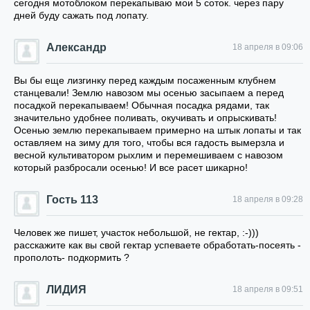
сегодня мотоблоком перекапываю мои 5 соток. через пару
дней буду сажать под лопату.
Александр
18 апреля в 09:06
Вы бы еще лизгинку перед каждым посаженным клубнем
станцевали! Землю навозом мы осенью засыпаем а перед
посадкой перекапываем! Обычная посадка рядами, так
значительно удобнее поливать, окучивать и опрыскивать!
Осенью землю перекапываем примерно на штык лопаты и так
оставляем на зиму для того, чтобы вся гадость вымерзла и
весной культиватором рыхлим и перемешиваем с навозом
который разбросали осенью! И все расет шикарно!
Гость 113
18 апреля в 09:28
Человек же пишет, участок небольшой, не гектар, :-)))
расскажите как вы свой гектар успеваете обработать-посеять -
прополоть- подкормить ?
ЛИДИЯ
18 апреля в 09:51