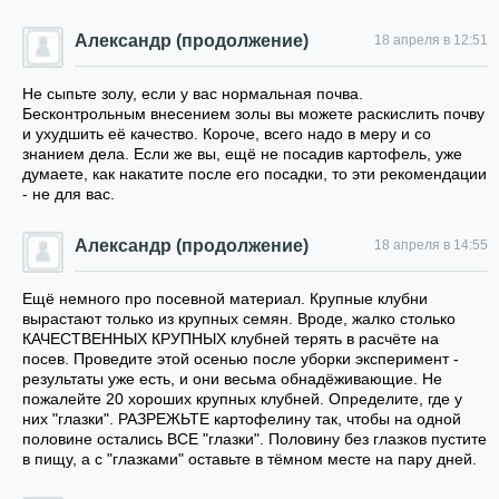
Александр (продолжение)
18 апреля в 12:51
Не сыпьте золу, если у вас нормальная почва.
Бесконтрольным внесением золы вы можете раскислить почву
и ухудшить её качество. Короче, всего надо в меру и со
знанием дела. Если же вы, ещё не посадив картофель, уже
думаете, как накатите после его посадки, то эти рекомендации
- не для вас.
Александр (продолжение)
18 апреля в 14:55
Ещё немного про посевной материал. Крупные клубни
вырастают только из крупных семян. Вроде, жалко столько
КАЧЕСТВЕННЫХ КРУПНЫХ клубней терять в расчёте на
посев. Проведите этой осенью после уборки эксперимент -
результаты уже есть, и они весьма обнадёживающие. Не
пожалейте 20 хороших крупных клубней. Определите, где у
них "глазки". РАЗРЕЖЬТЕ картофелину так, чтобы на одной
половине остались ВСЕ "глазки". Половину без глазков пустите
в пищу, а с "глазками" оставьте в тёмном месте на пару дней.