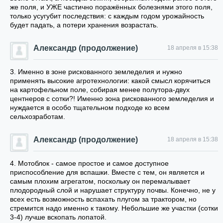
же поля, и УЖЕ частично поражённых болезнями этого поля,
только усугубит последствия: с каждым годом урожайность
будет падать, а потери хранения возрастать.
Александр (продолжение)
18 апреля в 15:38
3. Именно в зоне рискованного земледелия и нужно
применять высокие агротехнологии: какой смысл корячиться
на картофельном поле, собирая менее полутора-двух
центнеров с сотки?! Именно зона рискованного земледелия и
нуждается в особо тщательном подходе ко всем
сельхозработам.
Александр (продолжение)
18 апреля в 15:38
4. Мотоблок - самое простое и самое доступное
приспособление для вспашки. Вместе с тем, он является и
самым плохим агрегатом, поскольку он перемалывает
плодородный слой и нарушает структуру почвы. Конечно, не у
всех есть возможность вспахать плугом за трактором, но
стремится надо именно к такому. Небольшие же участки (сотки
3-4) лучше вскопать лопатой.