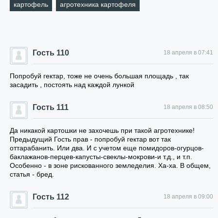
картофель
агротехника картофеля
Гость 110
18 апреля в 07:41
Попробуй гектар, тоже не очень большая площадь , так
засадить , постоять над каждой лункой
Гость 111
18 апреля в 08:50
Да никакой картошки не захочешь при такой агротехнике!
Предыдущий Гость прав - попробуй гектар вот так
оттарабанить. Или два. И с учетом еще помидоров-огурцов-
баклажанов-перцев-капусты-свеклы-мокрови-и т.д., и т.п.
Особенно - в зоне рискованного земледелия. Ха-ха. В общем,
статья - бред.
Гость 112
18 апреля в 09:00