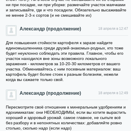
ни при посадке, ни при уборке: размечайте участок маячками
и записывайте, где и что посадили. Обязательно высаживайте
не менее 2-3-х сортов (и не смешивайте их)
Александр (продолжение)
18 апреля в 12:47
Для повышения стойкости картофеля к заразе найдите
единомышленника среди друзей-знакомых-родных, кто тоже
будет неуклонно соблюдать эти правила. Главное, чтобы его
участок находился вне зоны возможного локального
заражения - километров за 10-20-30 километров от вашего
участка. Обменивайтесь с ним посевным материалом: ваш
картофель будет более стоек к разным болезням, нежели
когда вы сажаете только свой.
Александр (продолжение)
18 апреля в 12:49
Пересмотрите своё отношение к минеральным удобрениям и
ядохимикатам: они НЕОБХОДИМЫ, если вы хотите вырастить
хороший и здоровый урожай. самое главное, не сыпьте всё
без разбору и в непонятных количествах: добавляйте ровно
столько, сколько надо (если надо)