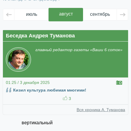
август
июль
сентябрь
ок
Беседка Андрея Туманова
главный редактор газеты «Ваши 6 соток»
01:25 / 3 декабря 2025
Кизил культура любимая многими!
3
Вся хроника А. Туманова
вертикальный