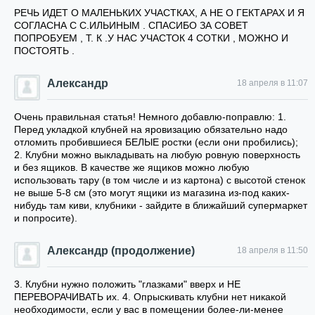
РЕЧЬ ИДЕТ О МАЛЕНЬКИХ УЧАСТКАХ, А НЕ О ГЕКТАРАХ И Я
СОГЛАСНА С С.ИЛЬИНЫМ . СПАСИБО ЗА СОВЕТ
ПОПРОБУЕМ , Т. К .У НАС УЧАСТОК 4 СОТКИ , МОЖНО И
ПОСТОЯТЬ .
Александр
18 апреля в 11:07
Очень правильная статья! Немного добавлю-поправлю: 1.
Перед укладкой клубней на яровизацию обязательно надо
отломить пробившиеся БЕЛЫЕ ростки (если они пробились);
2. Клубни можно выкладывать на любую ровную поверхность
и без ящиков. В качестве же ящиков можно любую
использовать тару (в том числе и из картона) с высотой стенок
не выше 5-8 см (это могут ящики из магазина из-под каких-
нибудь там киви, клубники - зайдите в ближайший супермаркет
и попросите).
Александр (продолжение)
18 апреля в 11:50
3. Клубни нужно положить "глазками" вверх и НЕ
ПЕРЕВОРАЧИВАТЬ их. 4. Опрыскивать клубни нет никакой
необходимости, если у вас в помещении более-ли-менее