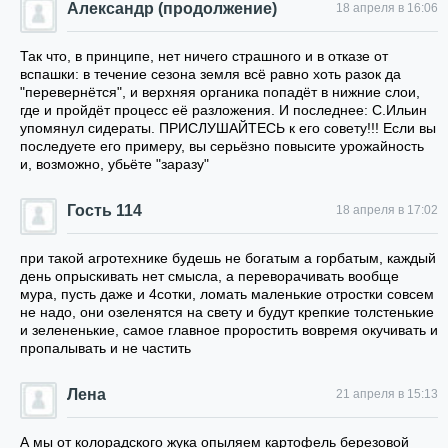
Александр (продолжение)
18 апреля в 16:06
Так что, в принципе, нет ничего страшного и в отказе от
вспашки: в течение сезона земля всё равно хоть разок да
"перевернётся", и верхняя органика попадёт в нижние слои,
где и пройдёт процесс её разложения. И последнее: С.Ильин
упомянул сидераты. ПРИСЛУШАЙТЕСЬ к его совету!!! Если вы
последуете его примеру, вы серьёзно повысите урожайность
и, возможно, убьёте "заразу"
Гость 114
18 апреля в 17:02
при такой агротехнике будешь не богатым а горбатым, каждый
день опрыскивать нет смысла, а переворачивать вообще
мура, пусть даже и 4сотки, ломать маленькие отростки совсем
не надо, они озеленятся на свету и будут крепкие толстенькие
и зелененькие, самое главное проростить вовремя окучивать и
пропалывать и не частить
Лена
21 апреля в 15:13
А мы от колорадского жука опыляем картофель березовой