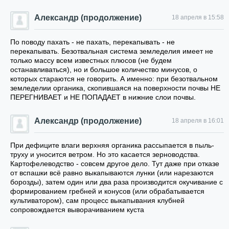
Александр (продолжение)
18 апреля в 15:58
По поводу пахать - не пахать, перекапывать - не
перекапывать. Безотвальная система земледелия имеет не
только массу всем известных плюсов (не будем
останавливаться), но и большое количество минусов, о
которых стараются не говорить. А именно: при безотвальном
земледелии органика, скопившаяся на поверхности почвы НЕ
ПЕРЕГНИВАЕТ и НЕ ПОПАДАЕТ в нижние слои почвы.
Александр (продолжение)
18 апреля в 16:01
При дефиците влаги верхняя органика рассыпается в пыль-
труху и уносится ветром. Но это касается зерноводства.
Картофелеводство - совсем другое дело. Тут даже при отказе
от вспашки всё равно выкапываются лунки (или нарезаются
борозды), затем один или два раза производится окучивание с
формированием гребней и конусов (или обрабатывается
культиватором), сам процесс выкапывания клубней
сопровождается выворачиванием куста