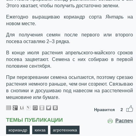
Этого хватает, чтобы получить достаточно зелени.
Ежегодно выращиваю кориандр сорта
Янтарь
на
новом месте.
Для получения семян после первого или второго
посева оставляю 2–3 рядка.
В конце июля растения апрельского-майского сроков
посева зацветают. Семена с них собираю в первой
половине сентября.
При перезревании семена осыпаются, поэтому срезаю
растения немного раньше, чем они созреют. Связываю
в снопики и досушиваю под навесом на расстеленной
мешковине или бумаге.
Нравится
2
ТЕМЫ ПУБЛИКАЦИИ
Распеча
кориандр
кинза
агротехника