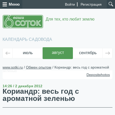
Меню
Войти
Регистрация
Для тех, кто любит землю
КАЛЕНДАРЬ САДОВОДА
август
июль
сентябрь
ок
www.sotki.ru
/
Обмен опытом
/ Кориандр: весь год с ароматной
зеленью
Depositphotos
14:26 / 2 декабря 2012
Кориандр: весь год с
ароматной зеленью