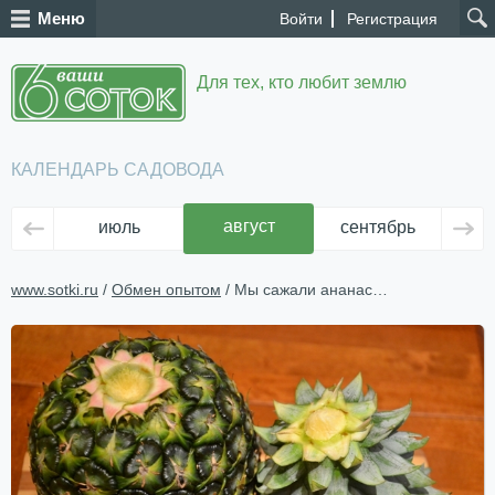
Меню
Войти
Регистрация
Для тех, кто любит землю
КАЛЕНДАРЬ САДОВОДА
август
июль
сентябрь
ок
www.sotki.ru
/
Обмен опытом
/ Мы сажали ананас…