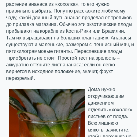
растение ананаса из «хохолка», то его нужно
правильно выбрать. Попутно расскажите любимому
чаду, какой длинный путь ананас проделал от тропиков
до прилавка магазина. Обычно эти экзотические плоды
прибывают на корабле из Коста-Рики или Бразилии.
Там их выращивают на больших плантациях. Ананасы
существуют и маленькие, размером с теннисный мяч, и
пятикилограммовые гиганты.
Переспевшие плоды
приобретать не стоит. Простой тест на зрелость –
аккуратно оттяните лист ананаса: если он легко
вернется в исходное положение, значит, фрукт
перезрелый.
Дома нужно
откручивающим
движением
отделить «хохолок»
листьев от плода.
Всю лишнюю
мякоть зачистите,
чтобы верхушка не