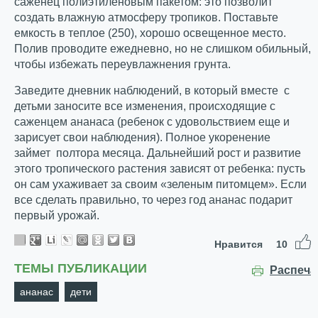
саженец полиэтиленовым пакетом: это позволит
создать влажную атмосферу тропиков. Поставьте
емкость в теплое (25
0
), хорошо освещенное место.
Полив проводите ежедневно, но не слишком обильный,
чтобы избежать переувлажнения грунта.
Заведите дневник наблюдений, в который вместе с
детьми заносите все изменения, происходящие с
саженцем ананаса (ребенок с удовольствием еще и
зарисует свои наблюдения). Полное укоренение
займет полтора месяца. Дальнейший рост и развитие
этого тропического растения зависят от ребенка: пусть
он сам ухаживает за своим «зеленым питомцем». Если
все сделать правильно, то через год ананас подарит
первый урожай.
Нравится
10
ТЕМЫ ПУБЛИКАЦИИ
Распеча
ананас
дети