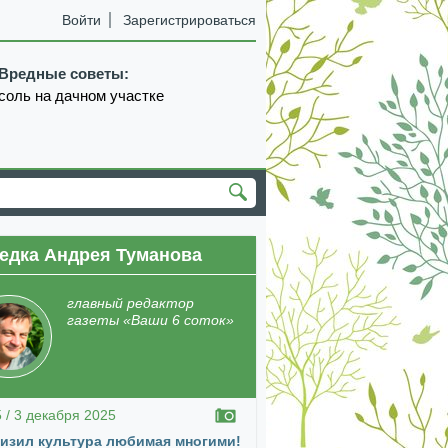
Войти
Зарегистрироваться
Вредные советы:
соль на дачном участке
едка Андрея Туманова
екабрь
январь
февраль
март
апрель
главный редактор
газеты «Ваши 6 соток»
5 / 3 декабря 2025
изил культура любимая многими!