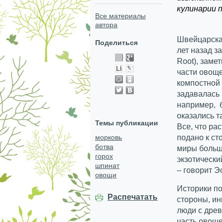
кулинарии 
Все материалы
автора
Швейцарска
Поделиться
лет назад з
Root), заме
части овоще
компостной 
задавалась 
например, 
оказались т
Темы публикации
Все, что ра
морковь
подано к ст
ботва
миры большо
горох
экзотически
шпинат
– говорит Э
овощи
Историки по
Распечатать
стороны, ин
люди с дре
часть овоще