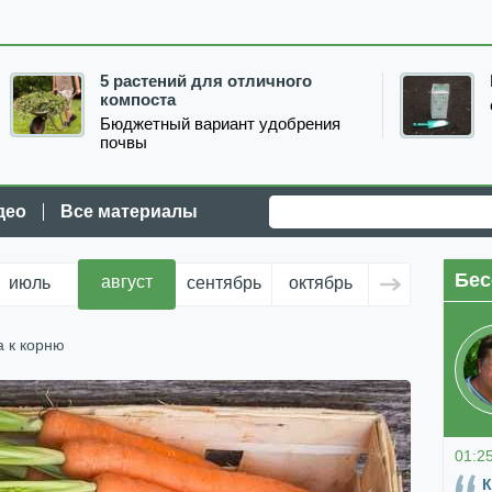
5 растений для отличного
компоста
Бюджетный вариант удобрения
почвы
део
Все материалы
Бес
август
июль
сентябрь
октябрь
ноябрь
д
а к корню
01:2
К