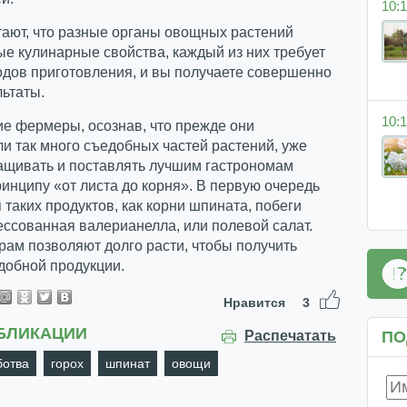
10:1
тают, что разные органы овощных растений
е кулинарные свойства, каждый из них требует
одов приготовления, и вы получаете совершенно
ьтаты.
10:1
е фермеры, осознав, что прежде они
 так много съедобных частей растений, уже
ащивать и поставлять лучшим гастрономам
инципу «от листа до корня». В первую очередь
я таких продуктов, как корни шпината, побеги
ессованная валерианелла, или полевой салат.
рам позволяют долго расти, чтобы получить
добной продукции.
Нравится
3
БЛИКАЦИИ
ПО
Распечатать
ботва
горох
шпинат
овощи