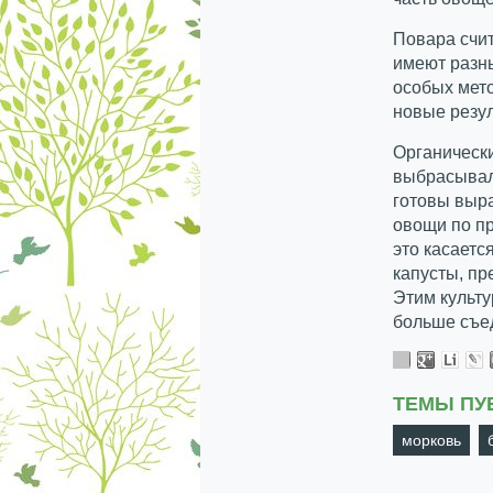
Повара счи
имеют разны
особых мет
новые резул
Органически
выбрасывали
готовы выр
овощи по пр
это касаетс
капусты, пр
Этим культу
больше съе
ТЕМЫ ПУ
морковь