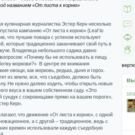
под названием «От листа к корню»
я кулинарная журналистка Эстер Керн несколько
апустила кампанию «От листа к корню» (Leaf to
тив, что лучшие повара с успехом используют
й, которые традиционно заканчивают свой путь в
куче. Владелица небольшого садика давно
вопросом: «Почему бы не использовать в пищу,
ботву моркови?» В центре ее внимания
верт
акие овощи, как морковь, редька, дыня и горох.
стет из земли, все, что съедобно, должно быть
ВЫ
олу. Не нужно далеко ходить, чтобы открыть новые
го вкуса в вашем собственном саду. «Это
10:0
й сундук с сокровищами прямо на вашем пороге»,
стер Керн.
лагают, что движение «От листа к корню», с одной
новационное, а с другой – традиционное, ведь с
вних времен использовали каждую съедобную
й.