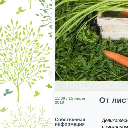
От лис
11:30 / 15 июля
2019
Собственная
Деликатесна
информация
изысканном