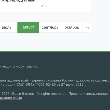
морепродуктами
8
август
июль
сентябрь
октябрь
ноябрь
д
ля тех, кто любит землю.
вое издание (сайт) зарегистрировано Роскомнадзором, свидетельс
гистрации СМИ ЭЛ № ФС77-62458 от 27 июля 2015 г.
-2024 «Ваши 6 соток» All rights reserveed.
Правила использования
ржания сайта