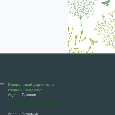
екабрь
январь
февраль
март
апрель
тво
Генеральный директор и
главный редактор:
Андрей Туманов
Заместитель ген. директора
Андрей Кутальчук