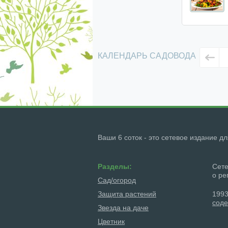
КАЛЕНДАРЬ САДОВОДА
Ваши 6 соток - это сетевое издание д
Разделы:
Сете
о ре
Сад/огород
Защита растений
1993
соде
Звезда на даче
Цветник