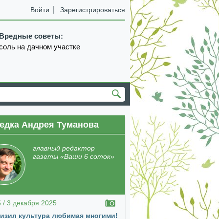
Войти
Зарегистрироваться
Вредные советы:
соль на дачном участке
едка Андрея Туманова
екабрь
январь
февраль
март
апрель
главный редактор
газеты «Ваши 6 соток»
5 / 3 декабря 2025
изил культура любимая многими!