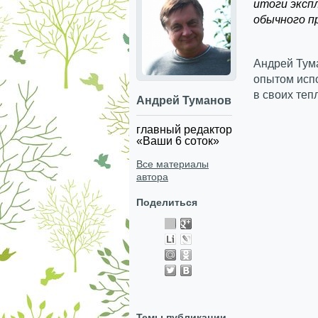
итоги эксп
обычного п
Андрей Тума
опытом испо
в своих теп
Андрей Туманов
главный редактор
«Ваши 6 соток»
Все материалы
автора
Поделиться
Темы публикации