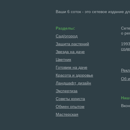
Ваши 6 соток - это сетевое издание д
Разделы:
Сете
о ре
Сад/огород
Защита растений
1993
соде
Звезда на даче
Цветник
Готовим на даче
Рек
Красота и здоровье
Об и
Ландшафт, дизайн
Экспертиза
Наш
Советы юриста
Вкон
Обмен опытом
Мастерская