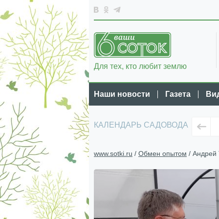
Для тех, кто любит землю
Наши новости
Газета
Ви
КАЛЕНДАРЬ САДОВОДА
www.sotki.ru
/
Обмен опытом
/ Андрей