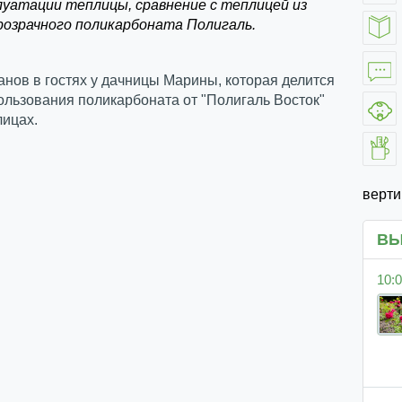
луатации теплицы, сравнение с теплицей из
розрачного поликарбоната Полигаль.
нов в гостях у дачницы Марины, которая делится
льзования поликарбоната от "Полигаль Восток"
лицах.
верт
ВЫ
10:0