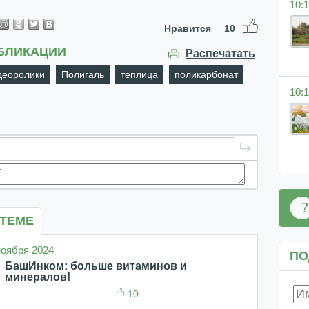
10:1
Нравится
10
БЛИКАЦИИ
Распечатать
деоролики
Полигаль
теплица
поликарбонат
10:1
 ТЕМЕ
 ноября 2024
ПО
БашИнком: больше витаминов и
минералов!
10