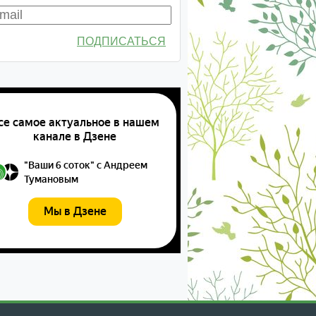
ПОДПИСАТЬСЯ
екабрь
январь
февраль
март
апрель