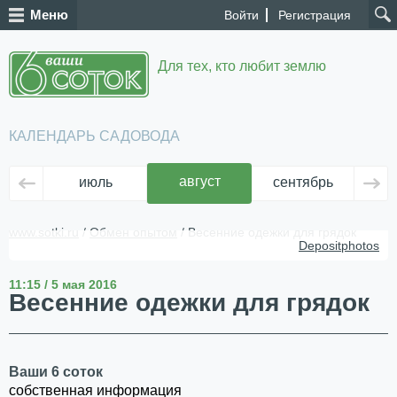
Меню
Войти
Регистрация
Для тех, кто любит землю
КАЛЕНДАРЬ САДОВОДА
август
июль
сентябрь
ок
www.sotki.ru
/
Обмен опытом
/ Весенние одежки для грядок
Depositphotos
11:15 / 5 мая 2016
Весенние одежки для грядок
Ваши 6 соток
собственная информация