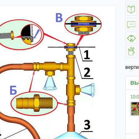
верт
ВЫ
10:0