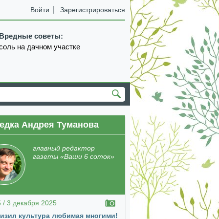
Войти
Зарегистрироваться
Вредные советы:
соль на дачном участке
едка Андрея Туманова
екабрь
январь
февраль
март
апрель
главный редактор
газеты «Ваши 6 соток»
5 / 3 декабря 2025
изил культура любимая многими!