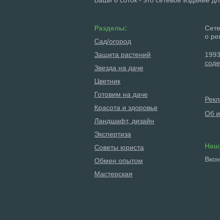
Разделы:
Сете
о ре
Сад/огород
Защита растений
1993
соде
Звезда на даче
Цветник
Готовим на даче
Рек
Красота и здоровье
Об и
Ландшафт, дизайн
Экспертиза
Наш
Советы юриста
Вкон
Обмен опытом
Мастерская