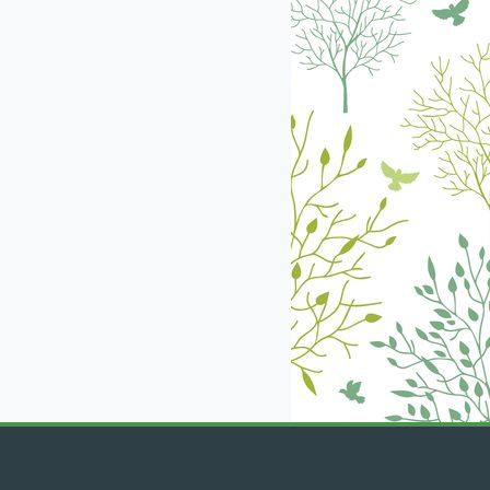
екабрь
январь
февраль
март
апрель