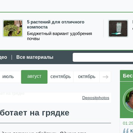
5 растений для отличного
компоста
Бюджетный вариант удобрения
почвы
део
Все материалы
Бес
август
июль
сентябрь
октябрь
ноябрь
д
ет на грядке
Depositphotos
ботает на грядке
01:2
К