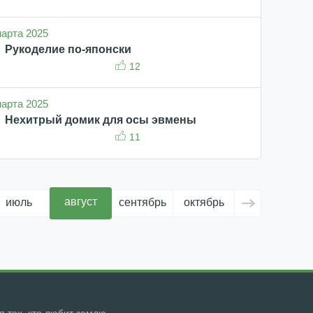
 марта 2025
Рукоделие по-японски
12
 марта 2025
Нехитрый домик для осы эвмены
11
август
июль
сентябрь
октябрь
ноябрь
д
ля тех, кто любит землю.