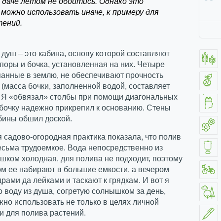
а даче летом не обойтись. Однако это
можно использовать иначе, к примеру для
тений.
душ – это кабина, основу которой составляют
оры и бочка, установленная на них. Четыре
панные в землю, не обеспечивают прочность
(масса бочки, заполненной водой, составляет
. Я «обвязал» столбы при помощи диагональных
 бочку надежно прикрепил к основанию. Стены
бины обшил доской.
 садово-огородная практика показала, что полив
есьма трудоемкое. Вода непосредственно из
шком холодная, для полива не подходит, поэтому
м ее набирают в большие емкости, а вечером
рами да лейками и таскают к грядкам. И вот я
о воду из душа, согретую солнышком за день,
но использовать не только в целях личной
 и для полива растений.