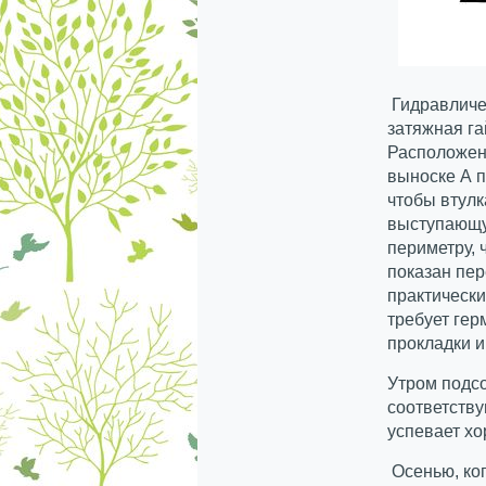
Гидравличес
затяжная га
Расположени
выноске А п
чтобы втулк
выступающу
периметру, 
показан пер
практически
требует гер
прокладки и
Утром подс
соответству
успевает хо
Осенью, ког