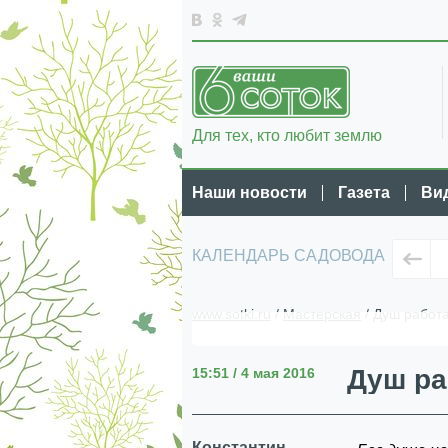
Для тех, кто любит землю
Наши новости
Газета
Ви
КАЛЕНДАРЬ САДОВОДА
www.sotki.ru
/
Мастерская
/ Душ работа
Душ ра
15:51 / 4 мая 2016
Константин