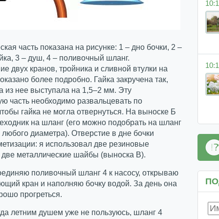
10:1
кая часть показана на рисунке: 1 – дно бочки, 2 –
йка, 3 – душ, 4 – поливочный шланг.
10:1
е двух кранов, тройника и сливной втулки на
оказано более подробно. Гайка закручена так,
а из нее выступала на 1,5–2 мм. Эту
ю часть необходимо развальцевать по
чтобы гайка не могла отвернуться. На выноске Б
еходник на шланг (его можно подобрать на шланг
 любого диаметра). Отверстие в дне бочки
метизации: я использовал две резиновые
 две металлические шайбы (выноска В).
оединяю поливочный шланг 4 к насосу, открываю
ПО
ющий кран и наполняю бочку водой. За день она
рошо прогреться.
да летним душем уже не пользуюсь, шланг 4