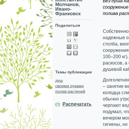
Без душа н
Молчанов,
сооружение 
Ивано-
полива рас
Франковск
Поделиться
Собственно 
надежные оп
столба, вко
сооружения 
100–200 кг)
раскосов, а
душевой ка
Темы публикации
Долголетняя
душ
своими руками
– занятие в
полив растений
колодца сли
обычно утро
Распечатать
черпают вед
подумал, чт
вечером мож
гигиены, но