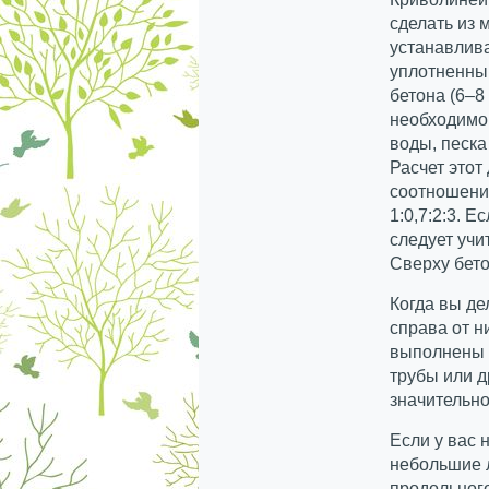
сделать из 
устанавлив
уплотненный
бетона (6–8
необходимо
воды, песка
Расчет этот
соотношение
1:0,7:2:3. 
следует учи
Сверху бет
Когда вы де
справа от н
выполнены 
трубы или д
значительно
Если у вас 
небольшие 
продольного