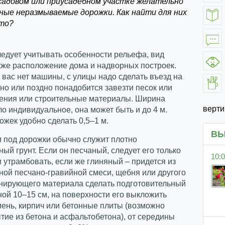
садовом или приусадебном участке желательно
ные неразмываемые дорожки. Как найти для них
то?
едует учитывать особенности рельефа, вид
акже расположение дома и надворных построек.
 вас нет машины, с улицы надо сделать въезд на
ано или поздно понадобится завезти песок или
рения или строительные материалы. Ширина
верт
ло индивидуальное, она может быть и до 4 м.
жек удобно сделать 0,5–1 м.
ВЫ
 под дорожки обычно служит плотно
ый грунт. Если он песчаный, следует его только
10:0
 утрамбовать, если же глиняный – придется из
ой песчано-гравийной смеси, щебня или другого
нирующего материала сделать подготовительный
ой 10–15 см, на поверхности его выкложить
ень, кирпич или бетонные плиты (возможно
тие из бетона и асфальтобетона), от середины