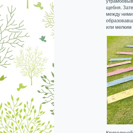
утрамбовыв
щебня. Зат
между ними 
образовавши
или мелким
Криволиней