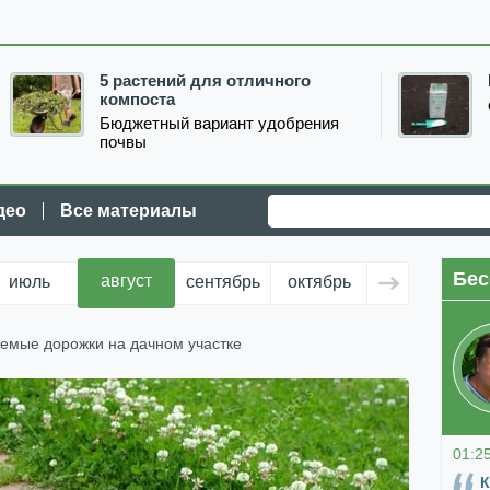
5 растений для отличного
компоста
Бюджетный вариант удобрения
почвы
део
Все материалы
Бес
август
июль
сентябрь
октябрь
ноябрь
д
емые дорожки на дачном участке
01:2
К