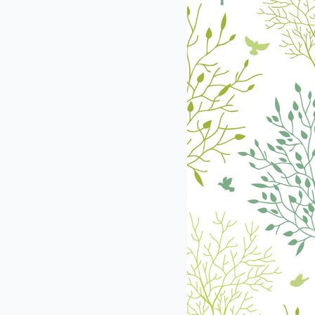
екабрь
январь
февраль
март
апрель