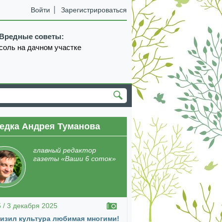
Войти
Зарегистрироваться
Вредные советы:
соль на дачном участке
едка Андрея Туманова
екабрь
январь
февраль
март
апрель
главный редактор
газеты «Ваши 6 соток»
5 / 3 декабря 2025
изил культура любимая многими!