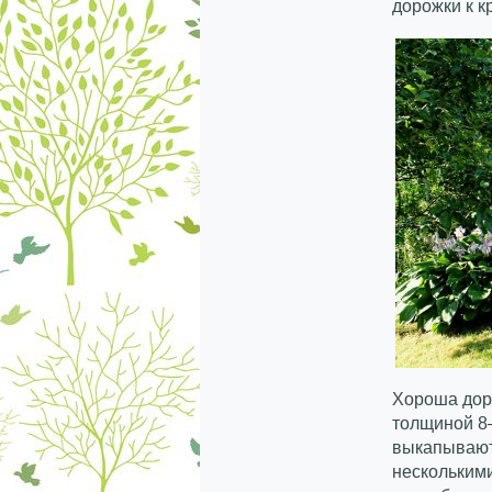
дорожки к к
Хороша дор
толщиной 8–
выкапывают
несколькими