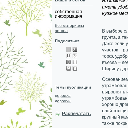
На каждом 
иметь удоб
собственная
нужное мес
информация
Все материалы
автора
В выборе сл
грунта, а т
Поделиться
Даже если у
участок – р
торф, удоб
въезда – де
Ширину доро
Основанием
утрамбованн
Темы публикации
выровнять и
дорожка
утрамбованн
дорожки
хорошо дре
слой толщин
Распечатать
крупный кам
также покры