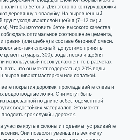
монолитного бетона. Для этого по контуру дорожки
ают деревянную опалубку. На выровненный
 грунт укладывают слой щебня (7–12 см) и
 см). Чтобы изготовить бетон высокого качества,
 соблюдать оптимальное соотношение цемента,
 и гравия (или щебня) в составе бетонной смеси.
 довольно-таки сложный, допустимо принять
 цемента (марка 300), воды, песка и щебня
Если используемый песок увлажнен, то в расчетах
тывать, что он может содержать до 20% воды.
он выравнивают мастерком или лопаткой.
лаете покрытия дорожек, прокладывайте слева и
их водоотводные лотки. Они могут быть
из разрезанной по длине асбестоцементной
ругих водостойких материалов. Это может
 продлить срок службы дорожек.
на участке крутые склоны и подъемы, устраивайте
лесенки. Они позволят уменьшить величину
 уклона дорожки и, как следствие, скорость