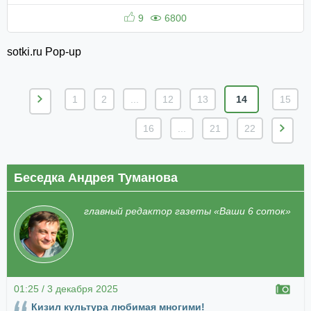
9
6800
sotki.ru Pop-up
1
2
...
12
13
14
15
16
...
21
22
Беседка Андрея Туманова
главный редактор газеты «Ваши 6 соток»
01:25 / 3 декабря 2025
Кизил культура любимая многими!