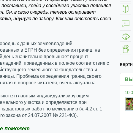
 поставили, когда у соседнего участка появился
н. Он, в свою очередь, теперь оспаривает
астка, идущую по забору. Как нам отстоять свою
городных дачных землевладений,
ованных в ЕГРН без определения границ, на
й день значительно превышает процент
владений, приведенных в полное соответствие с
верт
йствующего земельного законодательства и
аницы. Проблема определения границ своего
ВЫ
днятая в вопросе читателя, очень актуальна.
10:0
ляются главным индивидуализирующим
емельного участка и определяются при
кадастровых работ по межеванию (ч. 4.2 ст. 1
о закона от 24.07.2007 № 221-ФЗ).
е поможет