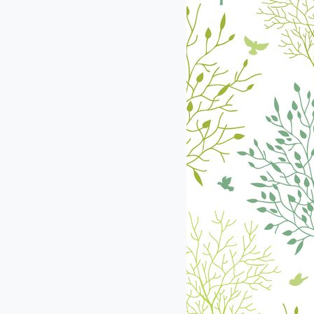
екабрь
январь
февраль
март
апрель