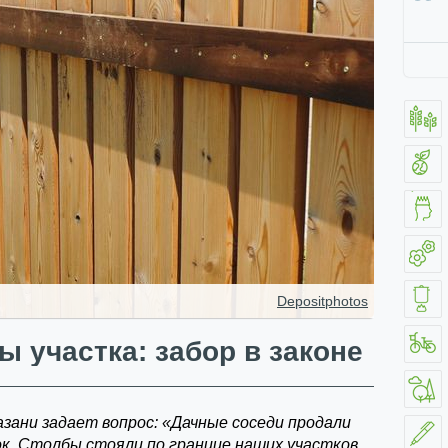
Depositphotos
ы участка: забор в законе
азани задает вопрос: «Дачные соседи продали
ок. Столбы стояли по границе наших участков,