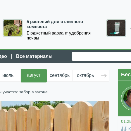
5 растений для отличного
компоста
Бюджетный вариант удобрения
почвы
део
Все материалы
Бес
август
июль
сентябрь
октябрь
ноябрь
д
 участка: забор в законе
01:2
К