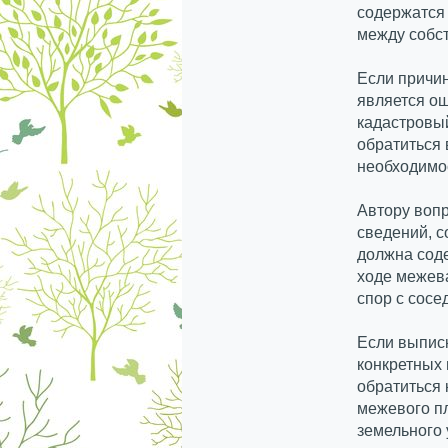
содержатся 
между собс
Если причин
является ош
кадастровый
обратиться 
необходимос
Автору вопр
сведений, с
должна соде
ходе межев
спор с сосе
Если выписк
конкретных 
обратиться 
межевого пл
земельного 