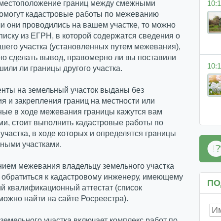
10:1
 местоположение границ между смежными
помогут кадастровые работы по межеванию
ли они проводились на вашем участке, то можно
писку из ЕГРН, в которой содержатся сведения о
шего участка (установленных путем межевания),
но сделать вывод, правомерно ли вы поставили
10:1
шили ли границы другого участка.
енты на земельный участок выданы без
я и закрепления границ на местности или
ные в ходе межевания границы кажутся вам
и, стоит выполнить кадастровые работы по
частка, в ходе которых и определятся границы
ными участками.
нием межевания владельцу земельного участка
 обратиться к кадастровому инженеру, имеющему
ПО
й квалификационный аттестат (список
ожно найти на сайте Росреестра).
емельного участка включает комплекс работ по