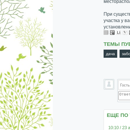
местораспо
При сущест
участка у в
установлени
ТЕМЫ ПУ
дача
заб
ЕЩЕ ПО
10:10 / 23