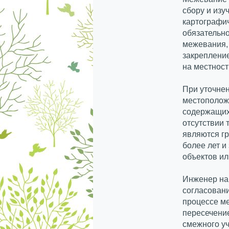
сбору и изу
картографич
обязательно
межевания, 
закреплени
на местност
При уточнен
местополож
содержащих
отсутствии 
являются г
более лет 
объектов ил
Инженер на
согласовани
процессе м
пересечение
смежного уч