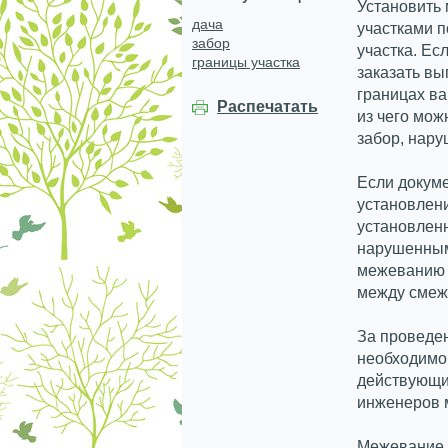
Установить
дача
участками 
забор
участка. Ес
границы участка
заказать вы
границах ва
Распечатать
из чего мож
забор, нару
Если докум
установлени
установлен
нарушенным
межеванию у
между смеж
За проведе
необходимо
действующи
инженеров м
Межевание з