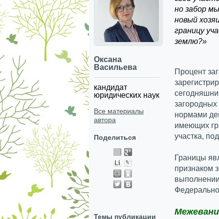
но забор мы
новый хозяи
границу уч
землю?»
Оксана
Васильева
Процент за
зарегистрир
кандидат
сегодняшни
юридических наук
загородных 
Все материалы
нормами де
автора
имеющих гр
участка, по
Поделиться
Границы яв
признаком з
выполнении 
Федеральног
Межевани
Темы публикации