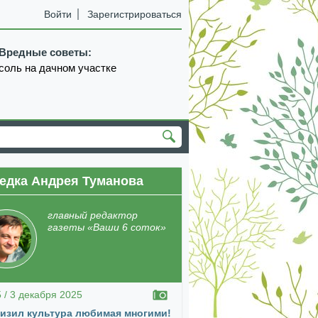
Войти
Зарегистрироваться
Вредные советы:
соль на дачном участке
едка Андрея Туманова
екабрь
январь
февраль
март
апрель
главный редактор
газеты «Ваши 6 соток»
5 / 3 декабря 2025
изил культура любимая многими!