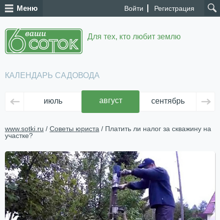
Меню
Войти
Регистрация
Для тех, кто любит землю
КАЛЕНДАРЬ САДОВОДА
август
июль
сентябрь
ок
www.sotki.ru
/
Советы юриста
/ Платить ли налог за скважину на
участке?