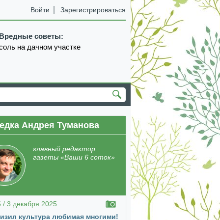
Войти
Зарегистрироваться
Вредные советы:
соль на дачном участке
едка Андрея Туманова
екабрь
январь
февраль
март
апрель
главный редактор
газеты «Ваши 6 соток»
5 / 3 декабря 2025
изил культура любимая многими!