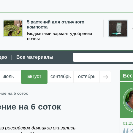
5 растений для отличного
компоста
Бюджетный вариант удобрения
почвы
део
Все материалы
Бес
август
июль
сентябрь
октябрь
ноябрь
д
ние на 6 соток
ние на 6 соток
01:2
в российских дачников оказались
К