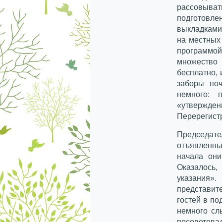
рассовыват
подготовл
выкладками,
на местных
программой
множество
бесплатно, 
заборы поч
немного: 
«утвержде
Перерегистр
Председа
отъявленны
начала они
Оказалось,
указания»
представит
гостей в по
немного сл
посоветова