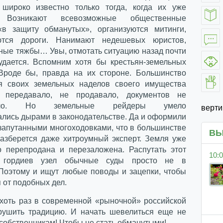
 широко известно только тогда, когда их уже
. Возникают всевозможные общественные
в защиту обманутых», организуются митинги,
ются дороги. Нанимают недешевых юристов,
бные тяжбы… Увы, отмотать ситуацию назад почти
удается. Вспомним хотя бы крестьян-земельных
Вроде бы, правда на их стороне. Большинство
я своих земельных наделов своего имущества
 передавало, не продавало, документов не
вало. Но земельные рейдеры умело
верт
ались дырами в законодательстве. Да и оформили
 запутанными многоходовками, что в большинстве
ВЫ
разберется даже хитроумный эксперт. Земля уже
о перепродана и перезаложена. Распутать этот
10:0
 гордиев узел обычные суды просто не в
 Поэтому и ищут любые поводы и зацепки, чтобы
 от подобных дел.
хоть раз в современной «рыночной» российской
рушить традицию. И начать шевелиться еще не
собственникам! Чтобы не стать обманутыми!