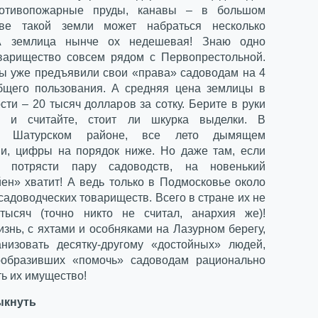
ротивопожарные пруды, канавы – в большом
тве такой земли может набраться несколько
 А землица нынче ох недешевая! Знаю одно
варищество совсем рядом с Первопрестольной.
ы уже предъявили свои «права» садоводам на 4
бщего пользования. А средняя цена землицы в
сти – 20 тысяч долларов за сотку. Берите в руки
ор и считайте, стоит ли шкурка выделки. В
ом Шатурском районе, все лето дымящем
и, цифры на порядок ниже. Но даже там, если
о потрясти пару садоводств, на новенький
ен» хватит! А ведь только в Подмосковье около
 садоводческих товариществ. Всего в стране их не
тысяч (точно никто не считал, анархия же)!
знь, с яхтами и особняками на Лазурном берегу,
низовать десятку-другому «достойных» людей,
ообразивших «помочь» садоводам рационально
ь их имущество!
ыкнуть