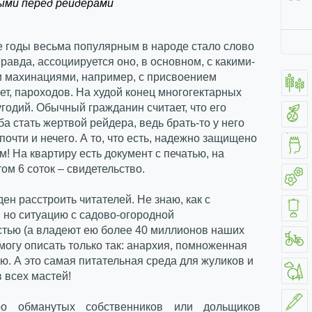
ми перед рейдерами
е годы весьма популярным в народе стало слово
равда, ассоциируется оно, в основном, с какими-
и махинациями, например, с присвоением
зет, пароходов. На худой конец многогектарных
годий. Обычный гражданин считает, что его
ба стать жертвой рейдера, ведь брать-то у него
почти и нечего. А то, что есть, надежно защищено
м! На квартиру есть документ с печатью, на
ом 6 соток – свидетельство.
ен расстроить читателей. Не знаю, как с
 но ситуацию с садово-огородной
стью (а владеют ею более 40 миллионов наших
могу описать только так: анархия, помноженная
ю. А это самая питательная среда для жуликов и
 всех мастей!
о обманутых собственников или дольщиков