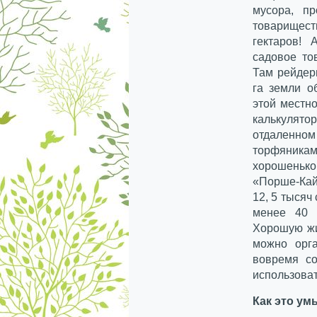
мусора, п
товарищес
гектаров!
садовое то
Там рейдер
га земли о
этой местно
калькулят
отдаленн
торфяникам
хорошеньк
«Порше-Кай
12, 5 тысяч
менее 40 
Хорошую жи
можно орга
вовремя с
использоват
Как это ум