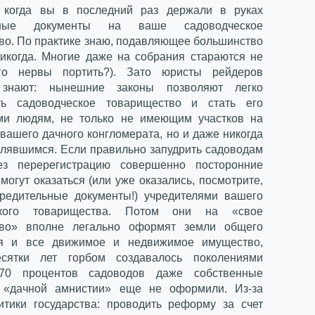
, когда вы в последний раз держали в руках
льные документы на ваше садоводческое
во. По практике знаю, подавляющее большинство
икогда. Многие даже на собрания стараются не
его нервы портить?). Зато юристы рейдеров
 знают: нынешние законы позволяют легко
ать садоводческое товарищество и стать его
ми людям, не только не имеющим участков на
вашего дачного конгломерата, но и даже никогда
влявшимся. Если правильно запудрить садоводам
рез перерегистрацию совершенно посторонние
могут оказаться (или уже оказались, посмотрите,
чредительные документы!) учредителями вашего
ского товарищества. Потом они на «свое
тво» вполне легально оформят земли общего
ия и все движимое и недвижимое имущество,
есятки лет горбом создавалось поколениями
 70 процентов садоводов даже собственные
о «дачной амнистии» еще не оформили. Из-за
итики государства: проводить реформу за счет