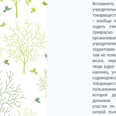
Вспомните
учредите
товарищест
– вообще н
ходить (ч
прекрасно
организов
учредителя
территории 
там не поя
мозги, че
люди вдруг 
наконец, у
садоводче
товарищес
пользован
которое д
дачников.
участки п
хитрой пол