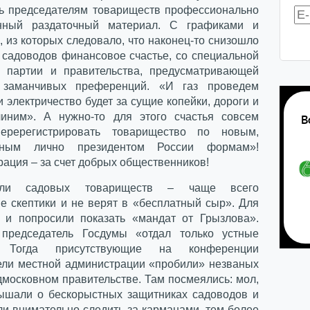
ь председателям товариществ профессионально
енный раздаточный материал. С графиками и
 из которых следовало, что наконец-то снизошло
 садоводов финансовое счастье, со специальной
 партии и правительства, предусматривающей
 заманчивых преференций. «И газ проведем
и электричество будет за сущие копейки, дороги и
иним». А нужно-то для этого счастья совсем
перерегистрировать товарищество по новым,
нным лично президентом России формам»!
ация – за счет добрых общественников!
тели садовых товариществ – чаще всего
е скептики и не верят в «бесплатный сыр». Для
 и попросили показать «мандат от Грызлова».
 председатель Госдумы «отдал только устные
. Тогда присутствующие на конференции
ели местной администрации «пробили» незваных
дмосковном правительстве. Там посмеялись: мол,
ышали о бескорыстных защитниках садоводов и
ли внимательно следить за карманами, тем более