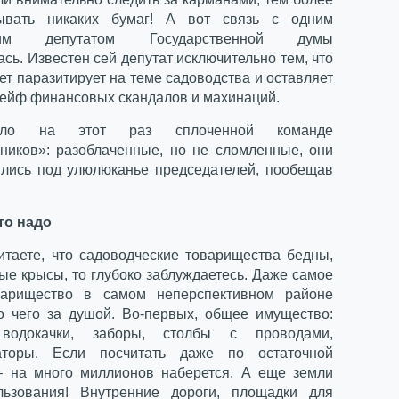
ывать никаких бумаг! А вот связь с одним
щим депутатом Государственной думы
сь. Известен сей депутат исключительно тем, что
ет паразитирует на теме садоводства и оставляет
лейф финансовых скандалов и махинаций.
ло на этот раз сплоченной команде
ников»: разоблаченные, но не сломленные, они
ились под улюлюканье председателей, пообещав
то надо
итаете, что садоводческие товарищества бедны,
ые крысы, то глубоко заблуждаетесь. Даже самое
варищество в самом неперспективном районе
о чего за душой. Во-первых, общее имущество:
 водокачки, заборы, столбы с проводами,
аторы. Если посчитать даже по остаточной
– на много миллионов наберется. А еще земли
льзования! Внутренние дороги, площадки для