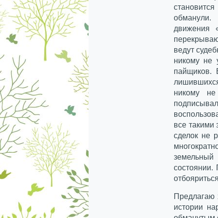
становится
обманули
движения «
перекрыва
ведут суде
никому не 
пайщиков. 
лишившихс
никому не
подписы
воспользов
все такими
сделок не 
многократн
земельный
состоянии.
отбояриться
Предлагаю 
истории на
обманутым 