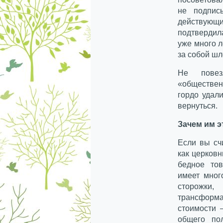
не подпис
действую
подтвердила
уже много л
за собой ш
Не повез
«обществен
гордо удал
вернуться.
Зачем им э
Если вы сч
как церковн
бедное то
имеет мног
сторожки,
трансформ
стоимости 
общего по