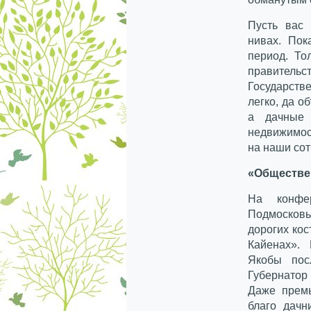
Пусть вас
нивах.
Пок
период. То
правитель
Государстве
легко, да о
а дачные 
недвижимос
на наши сот
«Обществе
На конфе
Подмосков
дорогих ко
Кайенах».
Якобы пос
Губернатор
Даже премь
благо дачн