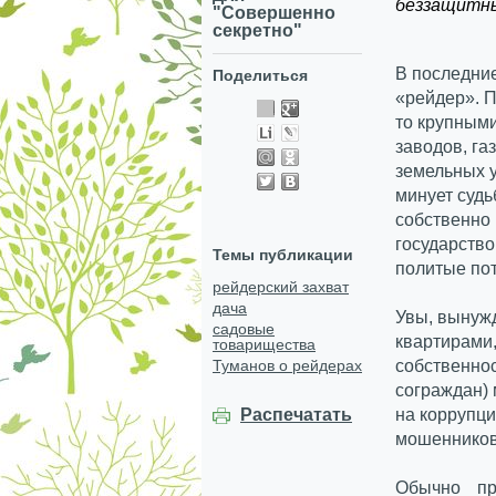
беззащитны
"Совершенно
секретно"
В последни
Поделиться
«рейдер».
П
то крупным
заводов, га
земельных у
минует судь
собственно 
государство
Темы публикации
политые пот
рейдерский захват
дача
Увы, вынужд
садовые
квартирами,
товарищества
Туманов о рейдерах
собственно
сограждан) 
Распечатать
на коррупци
мошенников
Обычно пр