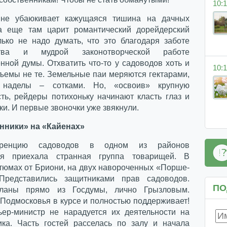
10:1
 не убаюкивает кажущаяся тишина на дачных
а еще там царит романтический дорейдерский
лько не надо думать, что это благодаря заботе
ства и мудрой законотворческой работе
нной думы. Отхватить что-то у садоводов хоть и
10:1
бъемы не те. Земельные паи меряются гектарами,
наделы – сотками. Но, «освоив» крупную
ть, рейдеры потихоньку начинают класть глаз и
ки. И первые звоночки уже звякнули.
нники» на «Кайенах»
ренцию садоводов в одном из районов
ья приехала странная группа товарищей. В
стюмах от Бриони, на двух навороченных «Порше-
 Представились защитниками прав садоводов.
ПО
ланы прямо из Госдумы, лично Грызловым.
 Подмосковья в курсе и полностью поддерживает!
ер-министр не нарадуется их деятельности на
ика. Часть гостей расселась по залу и начала