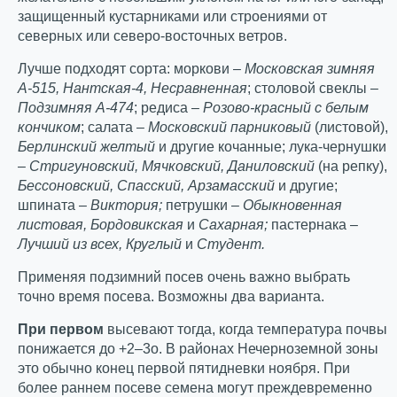
защищенный кустарниками или строениями от
северных или северо-восточных ветров.
Лучше подходят сорта: моркови –
Московская зимняя
А-515, Нантская-4, Несравненная
; столовой свеклы –
Подзимняя А-474
; редиса –
Розово-красный с белым
кончиком
; салата –
Московский парниковый
(листовой),
Берлинский желтый
и другие кочанные; лука-чернушки
–
Стригуновский, Мячковский, Даниловский
(на репку),
Бессоновский,
Спасский, Арзамасский
и другие;
шпината –
Виктория;
петрушки –
Обыкновенная
листовая, Бордовикская
и
Сахарная;
пастернака –
Лучший из всех, Круглый
и
Студент.
Применяя подзимний посев очень важно выбрать
точно время посева. Возможны два варианта.
При первом
высевают тогда, когда температура почвы
понижается до +2–3
о
. В районах Нечерноземной зоны
это обычно конец первой пятидневки ноября. При
более раннем посеве семена могут преждевременно