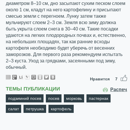
диаметром 8–10 см, дно засыпают сухим песком слоем
около 1 см, кладут на него картофелину и присыпают
смесью земли с перегноем. Лунку затем также
мульчируют слоем 2–3 см. Земля всю зиму должна
быть укрыта слоем снега в 30–40 см. Такие посадки
удаются на легких плодородных почвах и, естественно,
на небольших площадях, так как ранние всходы
картофеля необходимо будет уберечь от весенних
заморозков. Для первого раза рекомендуем испытать
2–3 куста. Уход за грядками, засеянными под зиму,
обычный.
Нравится
7
ТЕМЫ ПУБЛИКАЦИИ
Распеча
подзимний посев
посев
морковь
пастернак
салат
петрушка
картофель