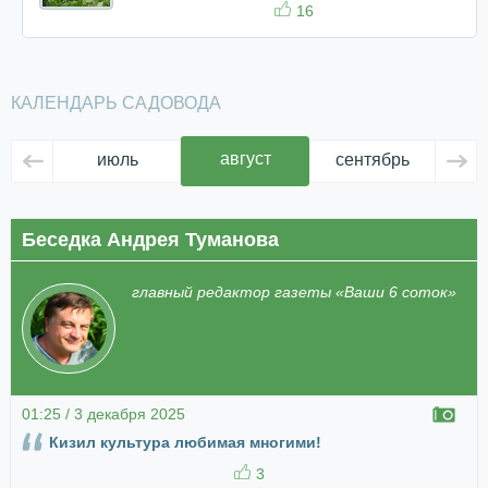
16
КАЛЕНДАРЬ САДОВОДА
август
июль
сентябрь
ок
Беседка Андрея Туманова
главный редактор газеты «Ваши 6 соток»
01:25 / 3 декабря 2025
Кизил культура любимая многими!
3