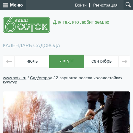
Меню
Войти
Регистрация
Для тех, кто любит землю
КАЛЕНДАРЬ САДОВОДА
август
июль
сентябрь
ок
www.sotki.ru
/
Сад/огород
/ 2 варианта посева холодостойких
культур