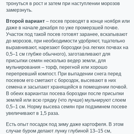
тронуться в рост и затем при наступлении морозов
замерзнуть.
Второй вариант
– посев проводят в конце ноября или
даже в начале декабря по уже промерзшей почве.
Участок под такой посев готовят заранее, вскапывают
до морозов, при необходимости удобряют, тщательно
выравнивают, нарезают бороздки (на легких почвах на
0,5–1 см глубже обычного), заготавливают для
присыпки семян несколько ведер земли, для
мульчирования – торф, перегной или хорошо
перепревший компост. При выпадении снега перед
посевом его сметают с бороздок, высевают в них
семена и засыпают хранящейся в помещении почвой.
В обеих вариантах посева бороздки после присыпки
землей или всю грядку (что лучше) мульчируют слоем
0,5–1 см. Норму высева семян при подзимнем посеве
увеличивают в 1,5 раза.
Есть опыт посадок под зиму даже картофеля. В этом
случае буром делают лунку глубиной 13–15 см,