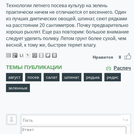
Технологии летнего посева культур на зелень
практически ничем не отличаются от весеннего. Один
из лучших диетических овощей, шпинат, сеют рядками
на расстоянии 20 сантиметров. Почву предварительно
хорошо рыхлят. Еще раз повторим: большое внимание
следует уделить поливу. Летом грунт более сухой, чем
весной, к тому же, быстрее теряет влагу.
Нравится
8
ТЕМЫ ПУБЛИКАЦИИ
Распеча
август
посев
салат
шпинат
редька
редис
зеленные