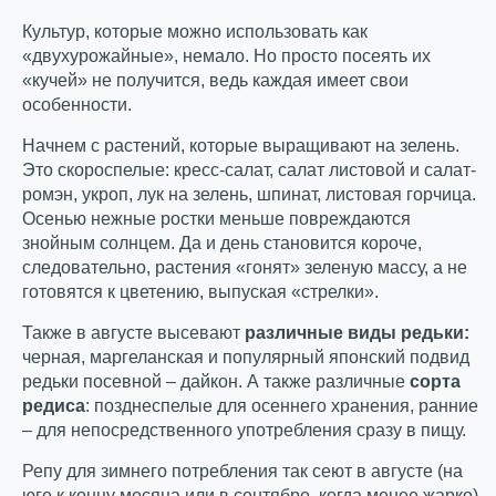
Культур, которые можно использовать как
«двухурожайные», немало. Но просто посеять их
«кучей» не получится, ведь каждая имеет свои
особенности.
Начнем с растений, которые выращивают на зелень.
Это скороспелые: кресс-салат, салат листовой и салат-
ромэн, укроп, лук на зелень, шпинат, листовая горчица.
Осенью нежные ростки меньше повреждаются
знойным солнцем. Да и день становится короче,
следовательно, растения «гонят» зеленую массу, а не
готовятся к цветению, выпуская «стрелки».
Также в августе высевают
различные виды редьки:
черная, маргеланская и популярный японский подвид
редьки посевной – дайкон. А также различные
сорта
редиса
: позднеспелые для осеннего хранения, ранние
– для непосредственного употребления сразу в пищу.
Репу для зимнего потребления так сеют в августе (на
юге к концу месяца или в сентябре, когда менее жарко).