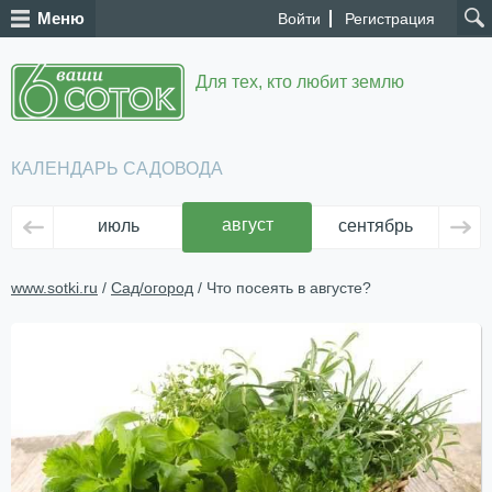
Меню
Войти
Регистрация
Для тех, кто любит землю
КАЛЕНДАРЬ САДОВОДА
август
июль
сентябрь
ок
www.sotki.ru
/
Сад/огород
/ Что посеять в августе?