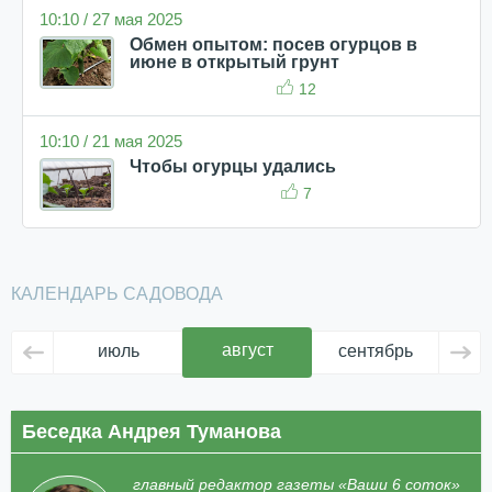
10:10 / 27 мая 2025
Обмен опытом: посев огурцов в
июне в открытый грунт
12
10:10 / 21 мая 2025
Чтобы огурцы удались
7
КАЛЕНДАРЬ САДОВОДА
август
июль
сентябрь
ок
Беседка Андрея Туманова
главный редактор газеты «Ваши 6 соток»