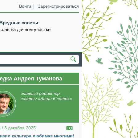
Войти
Зарегистрироваться
Вредные советы:
соль на дачном участке
едка Андрея Туманова
екабрь
январь
февраль
март
апрель
главный редактор
газеты «Ваши 6 соток»
5 / 3 декабря 2025
изил культура любимая многими!