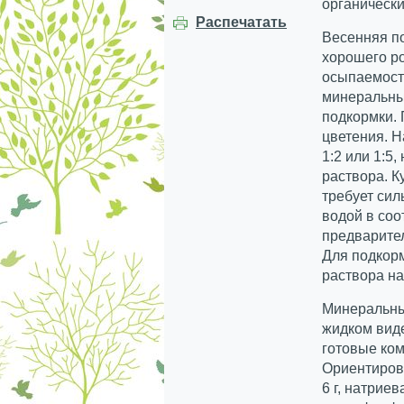
органически
Распечатать
Весенняя п
хорошего р
осыпаемости
минеральны
подкормки. 
цветения. 
1:2 или 1:5,
раствора. К
требует сил
водой в соо
предварител
Для подкор
раствора на 
Минеральны
жидком виде
готовые ком
Ориентиров
6 г, натриев