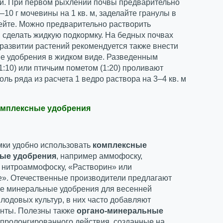
и. При первом рыхлении почвы предварительно
–10 г мочевины на 1 кв. м, заделайте гранулы в
ейте. Можно предварительно растворить
 сделать жидкую подкормку. На бедных почвах
развитии растений рекомендуется также внести
ие удобрения в жидком виде. Разведенным
1:10) или птичьим пометом (1:20) проливают
оль ряда из расчета 1 ведро раствора на 3–4 кв. м
омплексные удобрения
мки удобно использовать
комплексные
ые удобрения
, например аммофоску,
, нитроаммофоску, «Растворин» или
е». Отечественные производители предлагают
е минеральные удобрения для весенней
лодовых культур, в них часто добавляют
нты. Полезны также
органо-минеральные
пролонгированного действия, созданные на