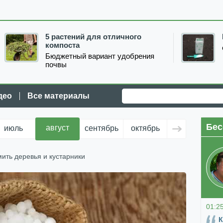
5 растений для отличного
компоста
Бюджетный вариант удобрения
почвы
део
Все материалы
Бес
август
июль
сентябрь
октябрь
ноябрь
д
мить деревья и кустарники
01:2
К