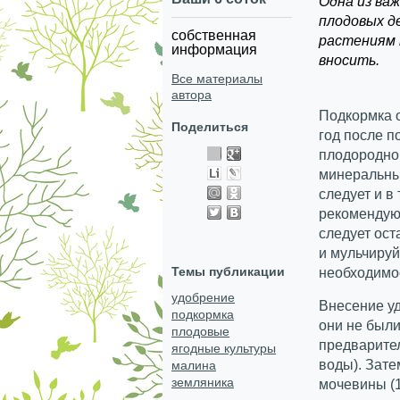
Одна из важ
плодовых де
собственная
растениям 
информация
вносить.
Все материалы
автора
Подкормка 
Поделиться
год после п
плодородно
минеральны
следует и в
рекомендуют
следует ост
и мульчируй
Темы публикации
необходимо
удобрение
Внесение уд
подкормка
они не были
плодовые
предварител
ягодные культуры
воды). Зат
малина
земляника
мочевины (1