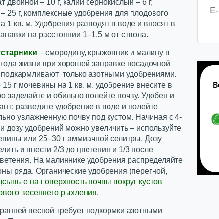
 двойной – 10 г, калий сернокислый – 6 г,
– 25 г, комплексные удобрения для плодового
на 1 кв. м. Удобрения разводят в воде и вносят в
анавки на расстоянии 1–1,5 м от ствола.
устарники
– смородину, крыжовник и малину в
 года жизни при хорошей заправке посадочной
 подкармливают только азотными удобрениями.
 15 г мочевины на 1 кв. м, удобрение внесите в
ро заделайте и обильно полейте почву. Удобен и
ант: разведите удобрение в воде и полейте
ьно увлажненную почву под кустом. Начиная с 4-
ни дозу удобрений можно увеличить – используйте
евины или 25–30 г аммиачной селитры. Дозу
лить и внести 2/3 до цветения и 1/3 после
цветения. На малиннике удобрения распределяйте
оны ряда. Органические удобрения (перегной,
дсыпьте на поверхность почвы вокруг кустов
рвого весеннего рыхления.
ранней весной требует подкормки азотными