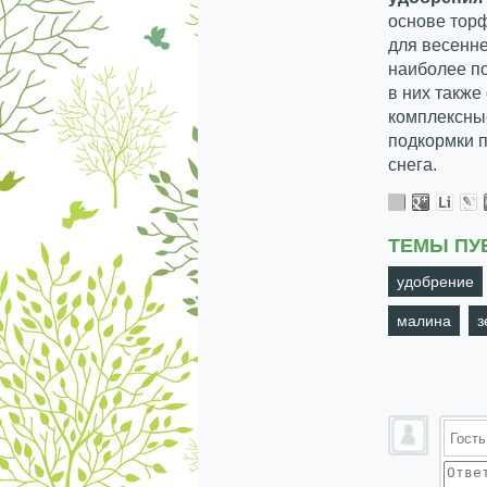
основе тор
для весенне
наиболее п
в них также
комплексные
подкормки п
снега.
ТЕМЫ ПУ
удобрение
малина
з