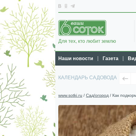
Для тех, кто любит землю
Наши новости
Газета
Ви
КАЛЕНДАРЬ САДОВОДА
www.sotki.ru
/
Сад/огород
/ Как подкор