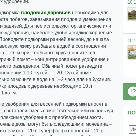
х удобрений.
10:1
одкормка
плодовых деревьев
необходима для
оста побегов, завязывания плодов и уменьшения
 завязей. Для нее используют органические или
е удобрения, наиболее удобны жидкие корневые
Проводите подкормки ранней весной, до начала
10:1
Навозную жижу разбавьте водой в соотношении
 на 1 кв. м приствольного круга вносите 5 л
уриный помет – концентрированное удобрение и
ьного разведения. Обычный помет разведите
тношении 1:10, сухой – 1:20. Сухой помет
ьно замочите в воде на 1–2 часа для набухания.
мки плодовых деревьев необходимо 10 л
1 кв. м.
е удобрения для весенней подкормки вносят в
, составляя смесь самостоятельно или используя
ПО
плексные удобрения с преобладанием азота.
очные дозы могут быть следующими: мочевина –
ая селитра – 20 г, суперфосфат простой – 20 г,