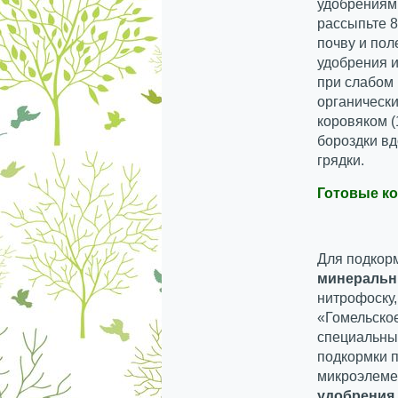
удобрениям
рассыпьте 8
почву и пол
удобрения и
при слабом 
органическ
коровяком (
бороздки вд
грядки.
Готовые к
Для подкор
минеральн
нитрофоску
«Гомельско
специальны
подкормки п
микроэлеме
удобрения