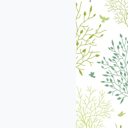
екабрь
январь
февраль
март
апрель