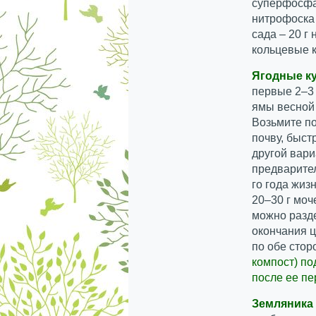
суперфосфат
нитрофоска 
сада – 20 г 
кольцевые к
Ягодные к
первые 2–3
ямы весной
Возьмите по
почву, быст
другой вари
предварител
го года жиз
20–30 г моч
можно разде
окончания 
по обе стор
компост) по
после ее пе
Земляника