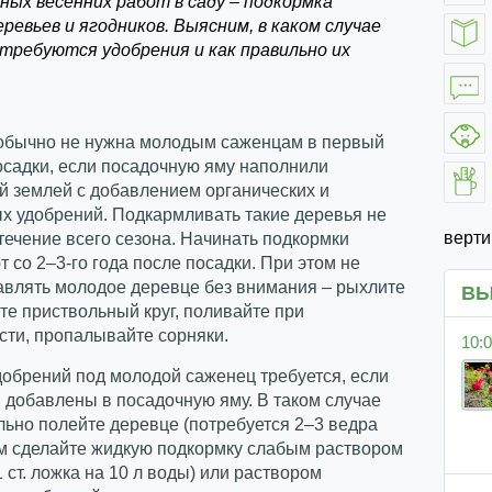
ных весенних работ в саду – подкормка
ревьев и ягодников. Выясним, в каком случае
требуются удобрения и как правильно их
обычно не нужна молодым саженцам в первый
осадки, если посадочную яму наполнили
й землей с добавлением органических и
х удобрений. Подкармливать такие деревья не
верт
 течение всего сезона. Начинать подкормки
 со 2–3-го года после посадки. При этом не
авлять молодое деревце без внимания – рыхлите
ВЫ
те приствольный круг, поливайте при
сти, пропалывайте сорняки.
10:0
обрений под молодой саженец требуется, если
 добавлены в посадочную яму. В таком случае
ьно полейте деревце (потребуется 2–3 ведра
ем сделайте жидкую подкормку слабым раствором
 ст. ложка на 10 л воды) или раствором