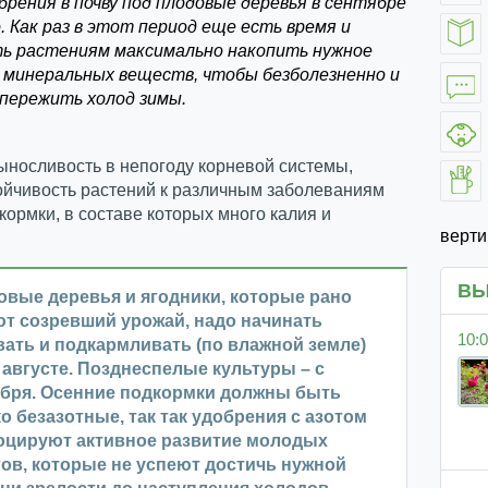
брения в почву под плодовые деревья в сентябре
. Как раз в этот период еще есть время и
ь растениям максимально накопить нужное
 минеральных веществ, чтобы безболезненно и
 пережить холод зимы.
ыносливость в непогоду корневой системы,
ойчивость растений к различным заболеваниям
кормки, в составе которых много калия и
верт
ВЫ
вые деревья и ягодники, которые рано
т созревший урожай, надо начинать
10:0
ать и подкармливать (по влажной земле)
 августе. Позднеспелые культуры – с
ября. Осенние подкормки должны быть
о безазотные, так так удобрения с азотом
оцируют активное развитие молодых
ов, которые не успеют достичь нужной