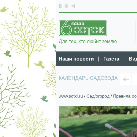
Для тех, кто любит землю
Наши новости
Газета
Ви
КАЛЕНДАРЬ САДОВОДА
www.sotki.ru
/
Сад/огород
/ Правила ос