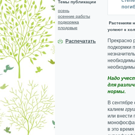
степе
Темы публикации
погиб
осень
осенние работы
подкормка
Растениям н
плодовые
успеют к хо
Прекрасно 
Распечатать
подкормки п
незначитель
необходимых
необходимы
Надо учес
для различ
нормы.
В сентябре
калием
гру
или внести 
монофосфата
в это врем