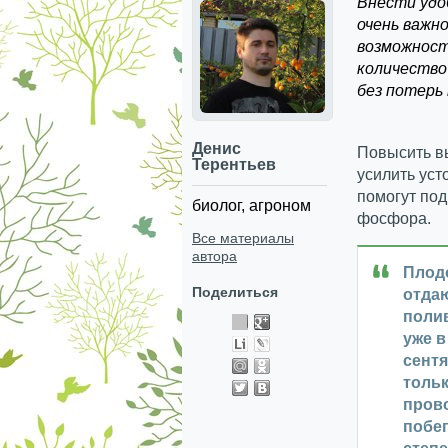
Внести удо
очень важно
возможност
количество
без потерь
Денис
Повысить в
Терентьев
усилить уст
помогут под
биолог, агроном
фосфора.
Все материалы
автора
Плодо
Поделиться
отдаю
полив
уже в
сент
тольк
пров
побег