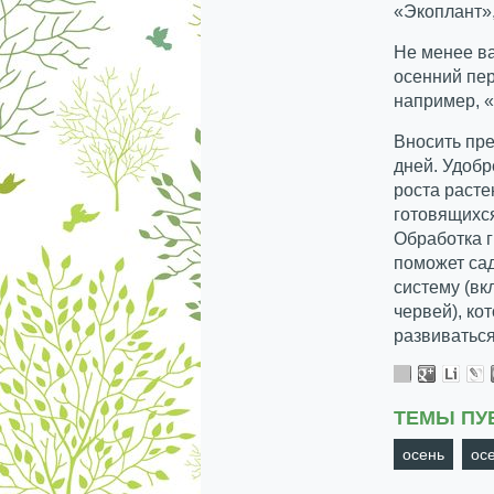
«Экоплант»,
Не менее ва
осенний пе
например, 
Вносить пре
дней. Удобр
роста расте
готовящихся
Обработка 
поможет са
систему (в
червей), ко
развиваться
ТЕМЫ ПУ
осень
ос