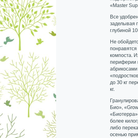
«Master Sup
Все удобрен
заделывая п
глубиной 10
Не обойдетс
понравятся
компоста. И
периферии к
абрикосами 
«подростков
до 30 кг пе
кг.
Гранулиров
Био», «Grow
«Биотерра»,
более килог
либо перек
осенью при