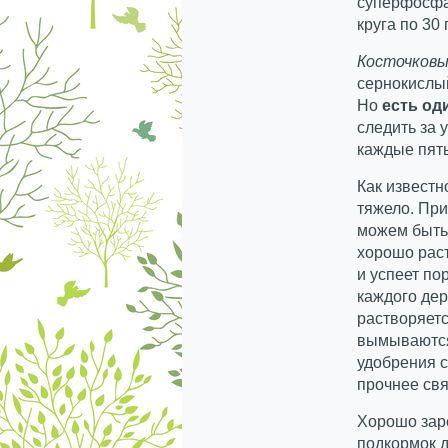
суперфосфат
круга по 30 
Косточков
сернокислый
Но
есть од
следить за 
каждые пять 
Как известн
тяжело. Пр
можем быть 
хорошо раст
и успеет по
каждого дер
растворяетс
вымываются
удобрения с
прочнее свя
Хорошо зар
подкормок д