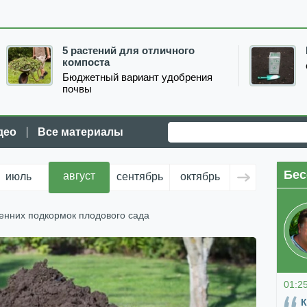
5 растений для отличного
компоста
Бюджетный вариант удобрения
почвы
део
Все материалы
Бес
август
июль
сентябрь
октябрь
ноябрь
д
енних подкормок плодового сада
01:2
К