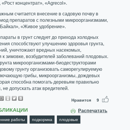
 «Рост концентрат», «Agrecol».
жным считается внесение в садовую почву в
риод препаратов с полезными микроорганизмами,
«Байкал», «Живое удобрение».
параты в грунт следует до прихода холодных
ения способствуют улучшению здоровья грунта,
ний, уничтожают вредных насекомых,
 к зимовке, возбудителей заболеваний плодовых.
грунта микроорганизмами-биодеструкторами
довому грунту организовать саморегулируемую
ключающую грибы, микроорганизмы, дождевых
торая способна помогать деревьям правильно
, не допускать атак вредителей.
Нравится
9
БЛИКАЦИИ
Распечатать
енние работы
подкормка
плодовые