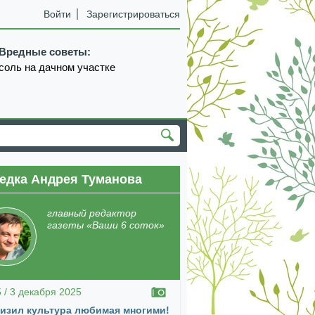
Войти
Зарегистрироваться
Вредные советы:
соль на дачном участке
едка Андрея Туманова
екабрь
январь
февраль
март
апрель
главный редактор
газеты «Ваши 6 соток»
5 / 3 декабря 2025
изил культура любимая многими!