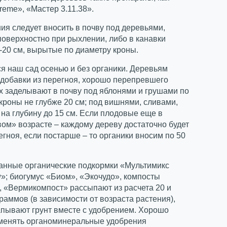
reme», «Мастер 3.11.38».
ия следует вносить в почву под деревьями,
оверхностно при рыхлении, либо в канавки
-20 см, вырытые по диаметру кроны.
я наш сад осенью и без органики. Деревьям
 добавки из перегноя, хорошо перепревшего
х заделывают в почву под яблонями и грушами по
роны не глубже 20 см; под вишнями, сливами,
на глубину до 15 см. Если плодовые еще в
ом» возрасте – каждому дереву достаточно будет
регноя, если постарше – то органики вносим по 50
анные органические подкормки «Мультимикс
»; биогумус «Биом», «Экочудо», компосты
 «Вермикомпост» рассыпают из расчета 20 и
раммов (в зависимости от возраста растения),
апывают грунт вместе с удобрением. Хорошо
менять органоминеральные удобрения