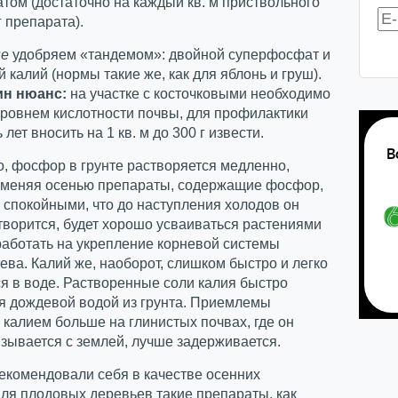
ом (достаточно на каждый кв. м приствольного
г препарата).
ые
удобряем «тандемом»: двойной суперфосфат и
 калий (нормы такие же, как для яблонь и груш).
ин нюанс:
на участке с косточковыми необходимо
уровнем кислотности почвы, для профилактики
лет вносить на 1 кв. м до 300 г извести.
о, фосфор в грунте растворяется медленно,
именяя осенью препараты, содержащие фосфор,
спокойными, что до наступления холодов он
ворится, будет хорошо усваиваться растениями
работать на укрепление корневой системы
ева. Калий же, наоборот, слишком быстро и легко
я в воде. Растворенные соли калия быстро
 дождевой водой из грунта. Приемлемы
 калием больше на глинистых почвах, где он
зывается с землей, лучше задерживается.
екомендовали себя в качестве осенних
ля плодовых деревьев такие препараты, как