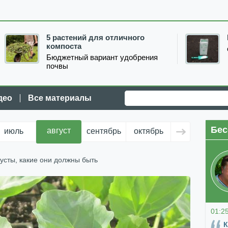
5 растений для отличного
компоста
Бюджетный вариант удобрения
почвы
део
Все материалы
Бес
август
июль
сентябрь
октябрь
ноябрь
д
усты, какие они должны быть
01:2
К