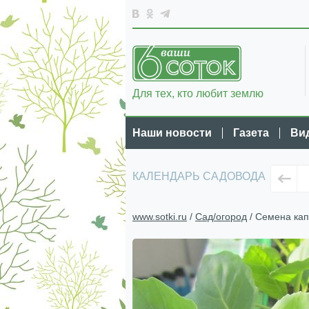
Для тех, кто любит землю
Наши новости
Газета
Ви
КАЛЕНДАРЬ САДОВОДА
www.sotki.ru
/
Сад/огород
/ Семена кап