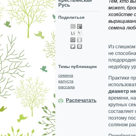
Крестьянская
Тем, кто вы
Русь
может, брок
хозяйстве 
Поделиться
выращивани
семена люб
Из слишком 
не способн
плодородия 
Темы публикации
недобору у
семена
Практики п
капуста
использова
рассада
диаметр не
времени, на
Распечатать
крупных сем
составляет
поэтому пос
соляном ра
Приобретая 