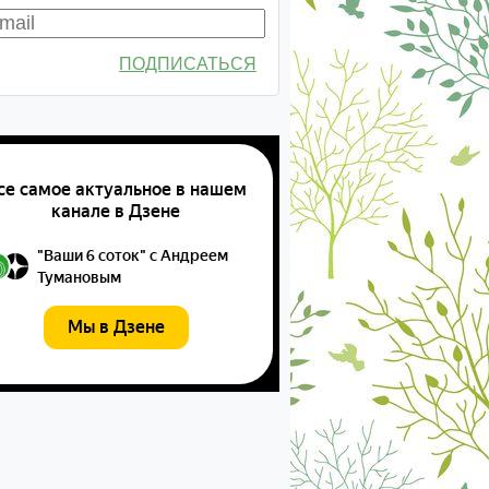
ПОДПИСАТЬСЯ
екабрь
январь
февраль
март
апрель