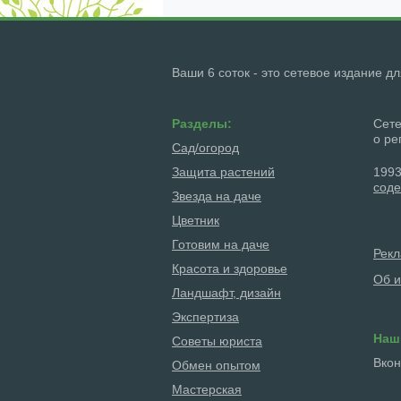
Ваши 6 соток - это сетевое издание д
Разделы:
Сете
о ре
Сад/огород
Защита растений
1993
соде
Звезда на даче
Цветник
Готовим на даче
Рек
Красота и здоровье
Об и
Ландшафт, дизайн
Экспертиза
Наш
Советы юриста
Вкон
Обмен опытом
Мастерская