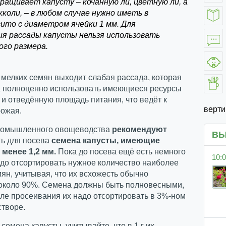
ращивает капусту – кочанную ли, цветную ли, а
коли, – в любом случае нужно иметь в
сито с диаметром ячейки 1 мм. Для
я рассады капусты нельзя использовать
ого размера.
мелких семян выходит слабая рассада, которая
а полноценно использовать имеющиеся ресурсы
и отведённую площадь питания, что ведёт к
верт
рожая.
ромышленного овощеводства
рекомендуют
ВЫ
ть для посева
семена капусты, имеющие
 менее 1,2 мм.
Пока до посева ещё есть немного
10:0
до отсортировать нужное количество наиболее
ян, учитывая, что их всхожесть обычно
 около 90%. Семена должны быть полновесными,
ле просеивания их надо отсортировать в 3%-ном
створе.
семена капусты, учитывайте, что в 1 г их