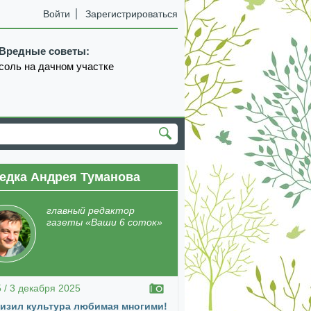
Войти
Зарегистрироваться
Вредные советы:
соль на дачном участке
едка Андрея Туманова
екабрь
январь
февраль
март
апрель
главный редактор
газеты «Ваши 6 соток»
5 / 3 декабря 2025
изил культура любимая многими!