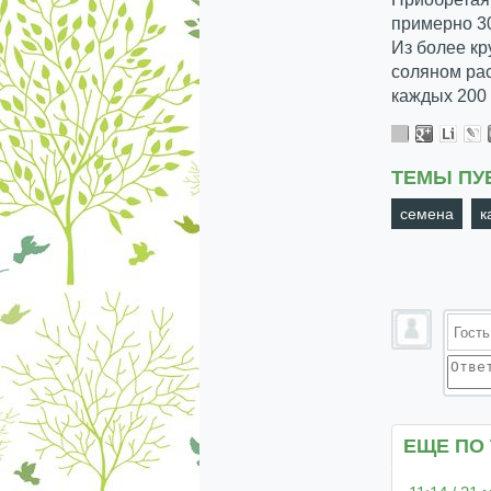
примерно 30
Из более кр
соляном рас
каждых 200 
ТЕМЫ ПУ
семена
к
ЕЩЕ ПО