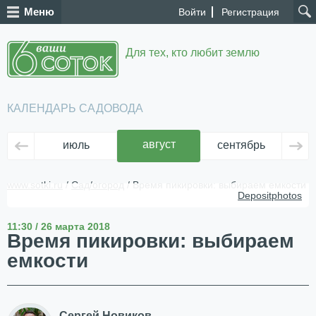
Меню
Войти
Регистрация
Для тех, кто любит землю
КАЛЕНДАРЬ САДОВОДА
август
июль
сентябрь
ок
www.sotki.ru
/
Сад/огород
/ Время пикировки: выбираем емкости
Depositphotos
11:30 / 26 марта 2018
Время пикировки: выбираем
емкости
Сергей Новиков