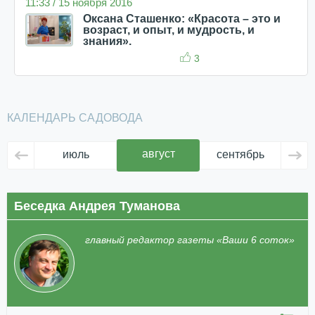
11:33 / 15 ноября 2016
Оксана Сташенко: «Красота – это и
возраст, и опыт, и мудрость, и
знания».
3
КАЛЕНДАРЬ САДОВОДА
август
июль
сентябрь
ок
Беседка Андрея Туманова
главный редактор газеты «Ваши 6 соток»