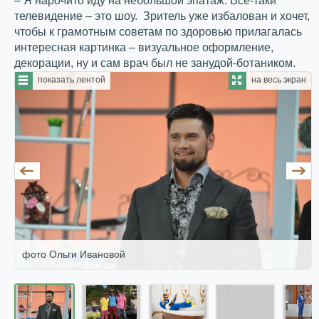
– Я нарочито иду на небольшой эпатаж. Все-таки
телевидение – это шоу. Зритель уже избалован и хочет,
чтобы к грамотным советам по здоровью прилагалась
интересная картинка – визуальное оформление,
декорации, ну и сам врач был не занудой-ботаником.
показать лентой
на весь экран
фото Ольги Ивановой