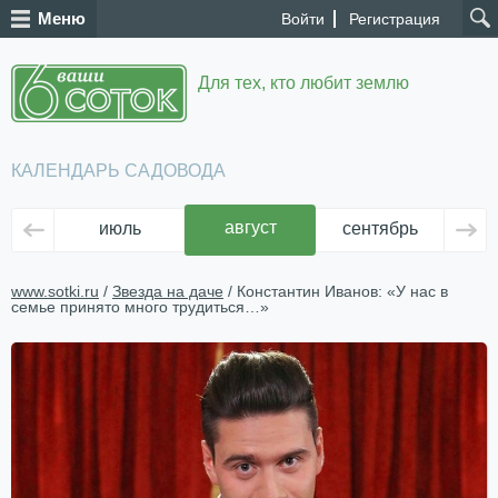
Меню
Войти
Регистрация
Для тех, кто любит землю
КАЛЕНДАРЬ САДОВОДА
август
июль
сентябрь
ок
www.sotki.ru
/
Звезда на даче
/ Константин Иванов: «У нас в
семье принято много трудиться…»