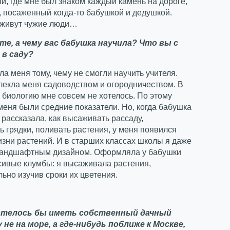
, где мне был знаком каждый камень на дороге,
, посаженный когда-то бабушкой и дедушкой.
 живут чужие люди…
те, а чему вас бабушка научила? Что вы с
 в саду?
ла меня тому, чему не смогли научить учителя.
лекла меня садоводством и огородничеством. В
 биологию мне совсем не хотелось. По этому
меня были средние показатели. Но, когда бабушка
 рассказала, как высаживать рассаду,
 грядки, поливать растения, у меня появился
изни растений. И в старших классах школы я даже
ландшафтным дизайном. Оформляла у бабушки
сивые клумбы: я высаживала растения,
ьно изучив сроки их цветения.
хотелось бы иметь собственный дачный
у не на море, а где-нибудь поближе к Москве,