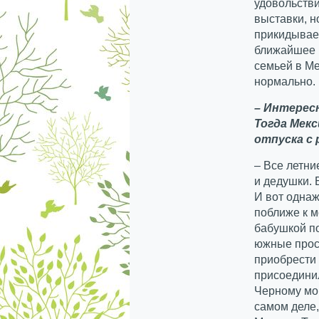
удовольстви
выставки, н
прикидываем
ближайшее 
семьей в Ме
нормально.
– Интересн
Тогда Мек
отпуска с
– Все летни
и дедушки.
И вот однаж
поближе к м
бабушкой по
южные прост
приобрести 
присоединил
Черному мо
самом деле,