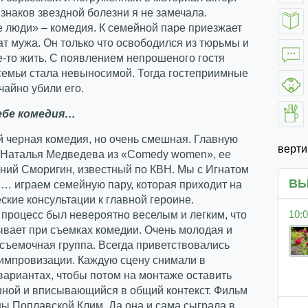
знаков звездной болезни я не замечала.
 люди» – комедия. К семейной паре приезжает
т мужа. Он только что освободился из тюрьмы и
е-то жить. С появлением непрошеного гостя
семьи стала невыносимой. Тогда гостеприимные
чайно убили его.
себе комедия…
й черная комедия, но очень смешная. Главную
верт
т Наталья Медведева из «Comedy women», ее
ний Сморигин, известный по КВН. Мы с Игнатом
ВЫ
… играем семейную пару, которая приходит на
ские консультации к главной героине.
10:0
процесс был невероятно веселым и легким, что
ывает при съемках комедии. Очень молодая и
съемочная группа. Всегда приветствовались
 импровизации. Каждую сцену снимали в
вариантах, чтобы потом на монтаже оставить
ной и вписывающийся в общий контекст. Фильм
ы Поплавской Клим. Да она и сама сыграла в