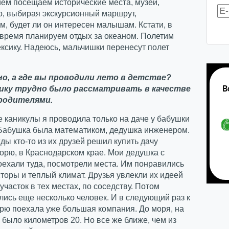
ем посещаем исторические места, музеи,
о, выбирая экскурсионный маршрут,
, будет ли он интересен малышам. Кстати, в
время планируем отдых за океаном. Полетим
ксику. Надеюсь, мальчишки перенесут полет
о, а где вы проводили лето в детстве?
сику трудно было рассматривать в качестве
 родителями.
е каникулы я проводила только на даче у бабушки
 Бабушка была математиком, дедушка инженером.
ды кто-то из их друзей решил купить дачу
орю, в Краснодарском крае. Мои дедушка с
ехали туда, посмотрели места. Им понравились
оры и теплый климат. Друзья увлекли их идеей
участок в тех местах, по соседству. Потом
ись еще несколько человек. И в следующий раз к
рю поехала уже большая компания. До моря, на
 было километров 20. Но все же ближе, чем из