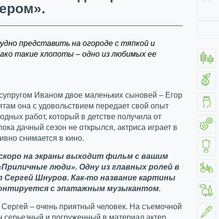
ером».
удно представить на огороде с тяпкой и
нако такие хлопоты – одно из любимых ее
 супругом Иваном двое маленьких сыновей – Егор
ятам она с удовольствием передает свой опыт
одных работ, который в детстве получила от
пока дачный сезон не открылся, актриса играет в
тивно снимается в кино.
 скоро на экраны выходит фильм с вашим
«Приличные люди». Одну из главных ролей в
л Сергей Шнуров. Как-то название картины
монтируется с эпатажным музыкантом.
, Сергей – очень приятный человек. На съемочной
 серьезный и погруженный в материал актер.