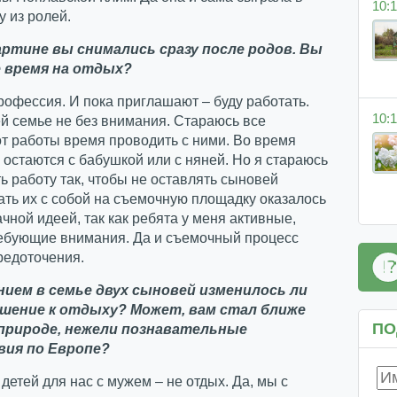
10:1
у из ролей.
артине вы снимались сразу после родов. Вы
е время на отдых?
рофессия. И пока приглашают – буду работать.
10:1
й семье не без внимания. Стараюсь все
т работы время проводить с ними. Во время
 остаются с бабушкой или с няней. Но я стараюсь
ь работу так, чтобы не оставлять сыновей
ать их с собой на съемочную площадку оказалось
ачной идеей, так как ребята у меня активные,
ебующие внимания. Да и съемочный процесс
редоточения.
нием в семье двух сыновей изменилось ли
шение к отдыху? Может, вам стал ближе
ПО
 природе, нежели познавательные
ия по Европе?
 детей для нас с мужем – не отдых. Да, мы с