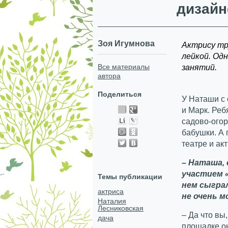
дизайн
Зоя Игумнова
Актрису тр
лейкой. Од
Все материалы
занятий.
автора
Поделиться
У Наташи с
и Марк. Реб
садово-огор
бабушки. А 
театре и ак
– Наташа,
участием 
Темы публикации
нем сыгра
актриса
не очень 
Наталия
Лесниковская
– Да что вы
дача
площадке он