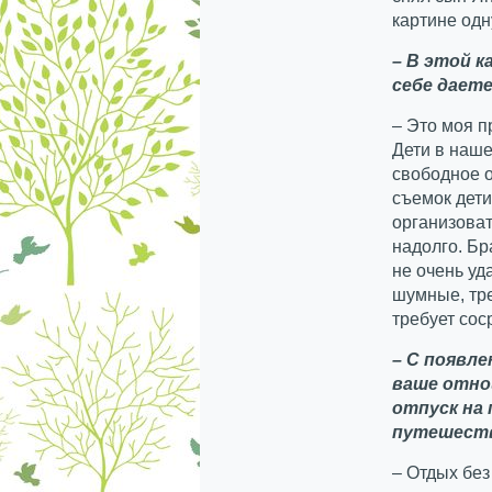
картине одн
– В этой к
себе дает
– Это моя п
Дети в наше
свободное о
съемок дети
организоват
надолго. Бр
не очень уд
шумные, тр
требует сос
– С появле
ваше отно
отпуск на
путешеств
– Отдых без