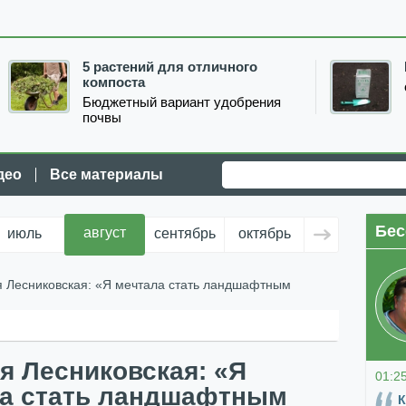
5 растений для отличного
компоста
Бюджетный вариант удобрения
почвы
део
Все материалы
Бес
август
июль
сентябрь
октябрь
ноябрь
д
я Лесниковская: «Я мечтала стать ландшафтным
я Лесниковская: «Я
01:2
а стать ландшафтным
К