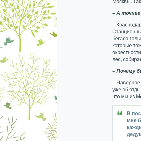
Москвы. Так
– А точнее
– Краснодар
Станционный
бегала голы
которые тож
окрестности
лес, собира
– Почему б
– Наверное,
уже об отды
что мы из М
В пос
мне б
кажды
деду