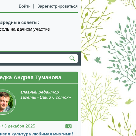
Войти
Зарегистрироваться
Вредные советы:
соль на дачном участке
едка Андрея Туманова
екабрь
январь
февраль
март
апрель
главный редактор
газеты «Ваши 6 соток»
5 / 3 декабря 2025
изил культура любимая многими!