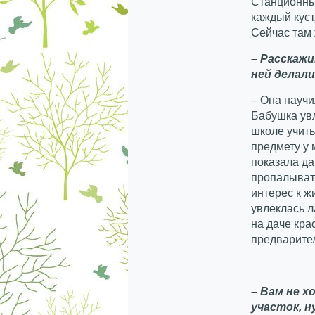
Станционный
каждый куст
Сейчас там
– Расскажи
ней делали
– Она научи
Бабушка ув
школе учить
предмету у 
показала да
пропалывать
интерес к ж
увлеклась 
на даче кра
предварител
– Вам не 
участок, н