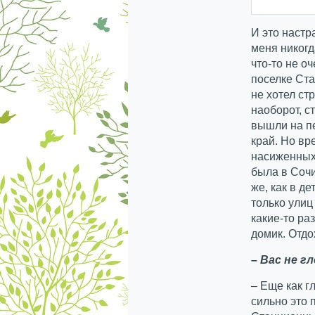
И это настр
меня никогд
что-то не оч
поселке Ст
не хотел ст
наоборот, с
вышли на п
край. Но вр
насиженных 
была в Сочи
же, как в д
только улиц
какие-то ра
домик. Отд
– Вас не 
– Еще как г
сильно это 