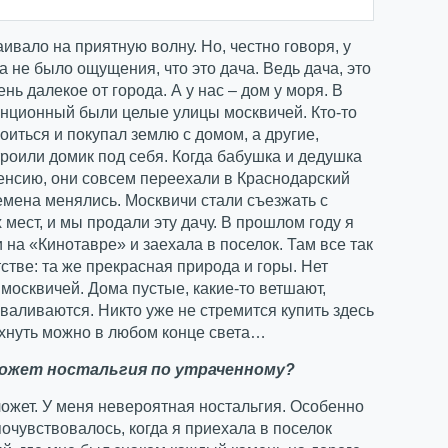
аивало на приятную волну. Но, честно говоря, у
а не было ощущения, что это дача. Ведь дача, это
ень далекое от города. А у нас – дом у моря. В
анционный были целые улицы москвичей. Кто-то
роиться и покупал землю с домом, а другие,
троили домик под себя. Когда бабушка и дедушка
енсию, они совсем переехали в Краснодарский
емена менялись. Москвичи стали съезжать с
мест, и мы продали эту дачу. В прошлом году я
 на «Кинотавре» и заехала в поселок. Там все так
етстве: та же прекрасная природа и горы. Нет
 москвичей. Дома пустые, какие-то ветшают,
зваливаются. Никто уже не стремится купить здесь
охнуть можно в любом конце света…
гложет ностальгия по утраченному?
ложет. У меня невероятная ностальгия. Особенно
почувствовалось, когда я приехала в поселок