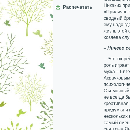
Никаких при
Распечатать
«Приличные
сводный бра
ему надо гд
жизнь этой 
хозяева слу
– Ничего 
– Это скоре
роль играе
мужа – Евге
Акрачковым
психологиче
Съемочный 
не всегда б
креативная 
придумки и
нескольких 
самый смеш
снял сын Ян