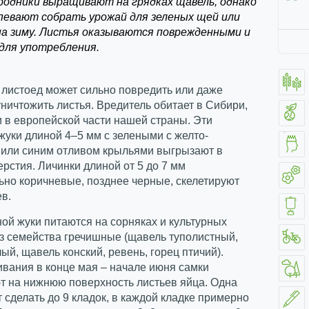
родники выращивают на грядках щавель, однако
спевают собрать урожай для зеленых щей или
на зиму. Листья оказываются поврежденными и
для употребления.
листоед может сильно повредить или даже
ничтожить листья. Вредитель обитает в Сибири,
и в европейской части нашей страны. Эти
уки длиной 4–5 мм с зелеными с желто-
или синим отливом крыльями выгрызают в
ерстия. Личинки длиной от 5 до 7 мм
но коричневые, позднее черные, скелетируют
ев.
ой жуки питаются на сорняках и культурных
з семейства гречишные (щавель туполистный,
ый, щавель конский, ревень, горец птичий).
вания в конце мая – начале июня самки
т на нижнюю поверхность листьев яйца. Одна
 сделать до 9 кладок, в каждой кладке примерно