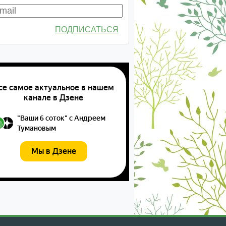
ПОДПИСАТЬСЯ
екабрь
январь
февраль
март
апрель