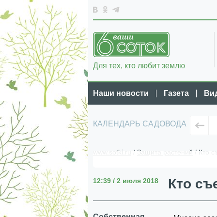
Для тех, кто любит землю
Наши новости
Газета
Ви
КАЛЕНДАРЬ САДОВОДА
www.sotki.ru
/
Защита растений
/ Кто с
Кто съ
12:39 / 2 июля 2018
Собственная