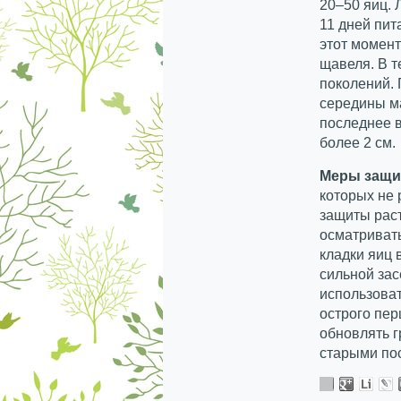
20–50 яиц. 
11 дней пит
этот момент
щавеля. В т
поколений.
середины ма
последнее в
более 2 см.
Меры защ
которых не
защиты рас
осматривать
кладки яиц
сильной за
использова
острого пер
обновлять г
старыми пос