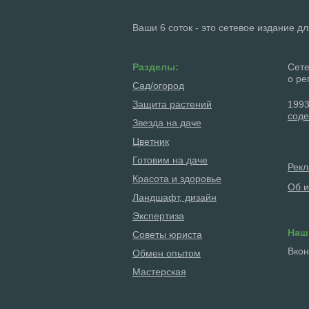
Ваши 6 соток - это сетевое издание д
Разделы:
Сете
о ре
Сад/огород
Защита растений
1993
соде
Звезда на даче
Цветник
Готовим на даче
Рек
Красота и здоровье
Об и
Ландшафт, дизайн
Экспертиза
Наш
Советы юриста
Вкон
Обмен опытом
Мастерская