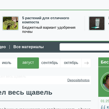
5 растений для отличного
компоста
Бюджетный вариант удобрения
почвы
део
Все материалы
Бес
август
июль
сентябрь
октябрь
ноябрь
д
ъел весь щавель
Depositphotos
ел весь щавель
01:2
К