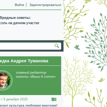
Войти
Зарегистрироваться
Вредные советы:
соль на дачном участке
едка Андрея Туманова
екабрь
январь
февраль
март
апрель
главный редактор
газеты «Ваши 6 соток»
5 / 3 декабря 2025
изил культура любимая многими!