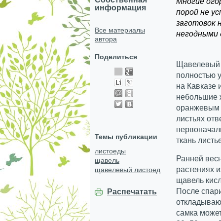
Многие ого
информация
порой не у
заготовок 
Все материалы
негодными 
автора
Поделиться
Щавелевый 
полностью у
на Кавказе 
небольшие ж
оранжевым 
листьях отв
первоначаль
Темы публикации
ткань листь
листоеды
Ранней весн
щавель
растениях и
щавелевый листоед
щавель кисл
После спари
Распечатать
откладываю
самка может