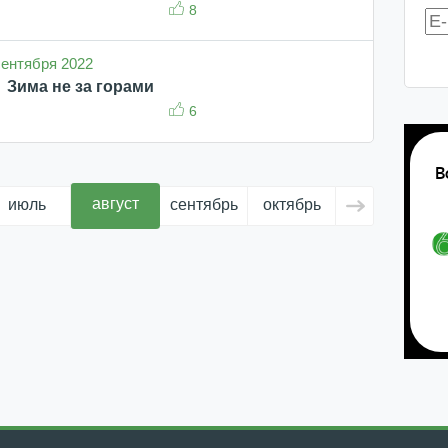
8
 сентября 2022
Зима не за горами
6
август
июль
сентябрь
октябрь
ноябрь
д