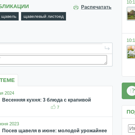
10:1
БЛИКАЦИИ
Распечатать
щавель
щавелевый листоед
10:1
 ТЕМЕ
ая 2024
Весенняя кухня: 3 блюда с крапивой
7
ПО
 июня 2023
Посев щавеля в июне: молодой урожайнее