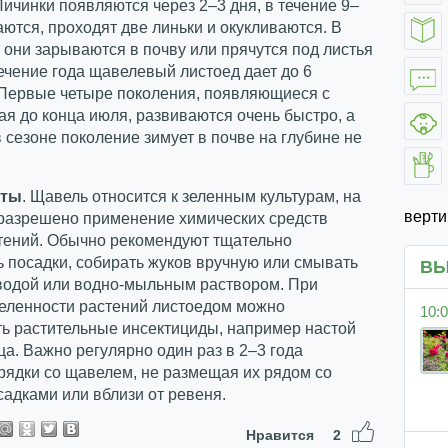
Личинки появляются через 2–3 дня, в течение 9–
аются, проходят две линьки и окукливаются. В
 они зарываются в почву или прячутся под листья
ечение года щавелевый листоед дает до 6
 Первые четыре поколения, появляющиеся с
я до конца июля, развиваются очень быстро, а
 сезоне поколение зимует в почве на глубине не
иты
. Щавель относится к зеленным культурам, на
верт
 разрешено применение химических средств
тений. Обычно рекомендуют тщательно
 посадки, собирать жуков вручную или смывать
ВЫ
 водой или водно-мыльным раствором. При
селенности растений листоедом можно
10:0
ть растительные инсектициды, например настой
ца. Важно регулярно один раз в 2–3 года
рядки со щавелем, не размещая их рядом со
адками или вблизи от ревеня.
Нравится
2