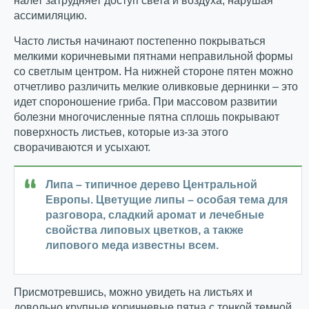
налет затрудняет доступ света и воздуха, нарушая
ассимиляцию.
Часто листья начинают постепенно покрываться
мелкими коричневыми пятнами неправильной формы
со светлым центром. На нижней стороне пятен можно
отчетливо различить мелкие оливковые дернинки – это
идет спороношение гриба. При массовом развитии
болезни многочисленные пятна сплошь покрывают
поверхность листьев, которые из-за этого
сворачиваются и усыхают.
Липа – типичное дерево Центральной
Европы. Цветущие липы – особая тема для
разговора, сладкий аромат и лечебные
свойства липовых цветков, а также
липового меда известны всем.
Присмотревшись, можно увидеть на листьях и
довольно крупные коричневые пятна с тонкой темной