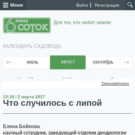
Меню
Войти
Регистрация
Для тех, кто любит землю
КАЛЕНДАРЬ САДОВОДА
август
июль
сентябрь
ок
www.sotki.ru
/
Защита растений
/ Что случилось с липой
Depositphotos
13:16 / 2 марта 2017
Что случилось с липой
Елена Бойкова
научный сотрудник, заведующий отделом дендрологии