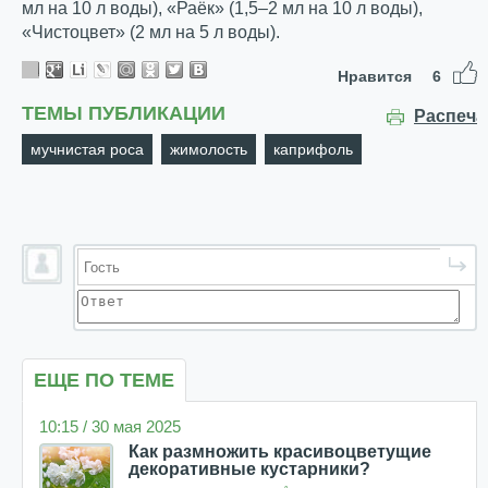
мл на 10 л воды), «Раёк» (1,5–2 мл на 10 л воды),
«Чистоцвет» (2 мл на 5 л воды).
Нравится
6
ТЕМЫ ПУБЛИКАЦИИ
Распеча
мучнистая роса
жимолость
каприфоль
ЕЩЕ ПО ТЕМЕ
10:15 / 30 мая 2025
Как размножить красивоцветущие
декоративные кустарники?