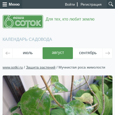
Меню
Войти
Регистрация
Для тех, кто любит землю
КАЛЕНДАРЬ САДОВОДА
август
июль
сентябрь
ок
www.sotki.ru
/
Защита растений
/ Мучнистая роса жимолости