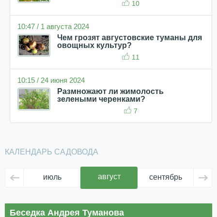
10
10:47 / 1 августа 2024
Чем грозят августовские туманы для
овощных культур?
11
10:15 / 24 июня 2024
Размножают ли жимолость
зелеными черенками?
7
КАЛЕНДАРЬ САДОВОДА
август
июль
сентябрь
ок
Беседка Андрея Туманова