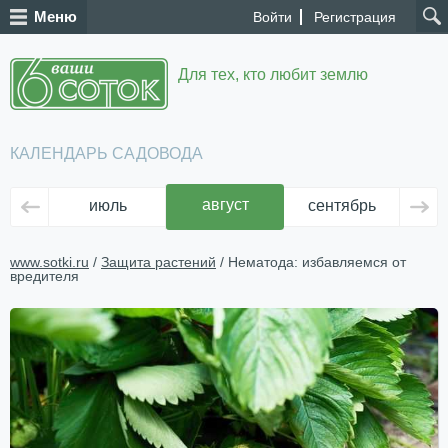
Меню
Войти
Регистрация
Для тех, кто любит землю
КАЛЕНДАРЬ САДОВОДА
август
июль
сентябрь
ок
www.sotki.ru
/
Защита растений
/ Нематода: избавляемся от
вредителя