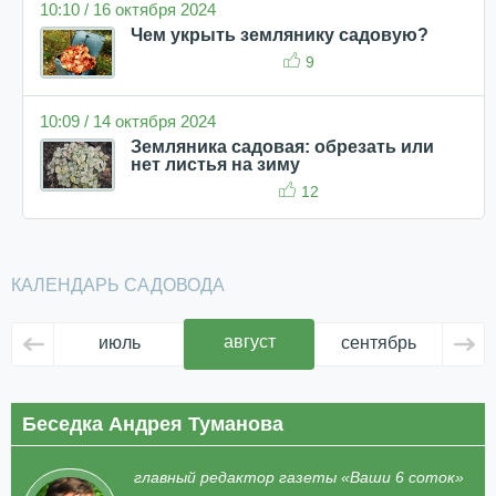
10:10 / 16 октября 2024
Чем укрыть землянику садовую?
9
10:09 / 14 октября 2024
Земляника садовая: обрезать или
нет листья на зиму
12
КАЛЕНДАРЬ САДОВОДА
август
июль
сентябрь
ок
Беседка Андрея Туманова
главный редактор газеты «Ваши 6 соток»