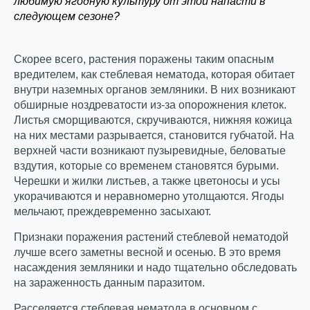
любимую ягодную культуру от этой напасти в
следующем сезоне?
Скорее всего, растения поражены таким опасным
вредителем, как стеблевая нематода, которая обитает
внутри наземных органов земляники. В них возникают
обширные ноздреватости из-за опорожнения клеток.
Листья сморщиваются, скручиваются, нижняя кожица
на них местами разрывается, становится губчатой. На
верхней части возникают пузыревидные, беловатые
вздутия, которые со временем становятся бурыми.
Черешки и жилки листьев, а также цветоносы и усы
укорачиваются и неравномерно утолщаются. Ягоды
мельчают, преждевременно засыхают.
Признаки поражения растений стеблевой нематодой
лучше всего заметны весной и осенью. В это время
насаждения земляники и надо тщательно обследовать
на зараженность данным паразитом.
Расселяется стеблевая нематода в основном с