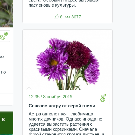
пасленовые культуры.
6
3677
из
 но
12:35 / 8 ноября 2019
Спасаем астру от серой гнили
Астра однолетняя – любимица
многих дачников. Однако иногда не
удается вырастить растения с
красивыми корзинками. Сначала
бурой становится кромка листьев, а