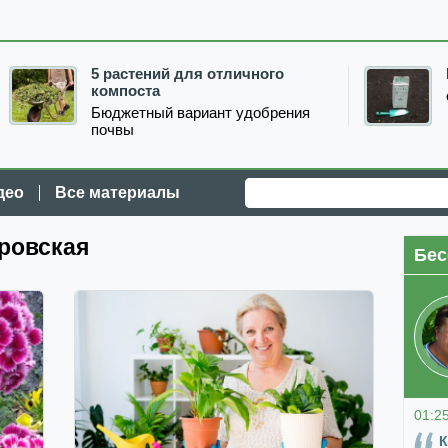
5 растений для отличного
компоста
Бюджетный вариант удобрения
почвы
део
Все материалы
ровская
Бес
01:2
К