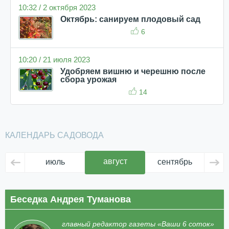
10:32 / 2 октября 2023
Октябрь: санируем плодовый сад
6
10:20 / 21 июля 2023
Удобряем вишню и черешню после
сбора урожая
14
КАЛЕНДАРЬ САДОВОДА
август
июль
сентябрь
ок
Беседка Андрея Туманова
главный редактор газеты «Ваши 6 соток»