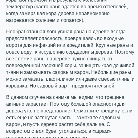
температур (часто наблюдается во время оттепелей,
когда замерзшая кора дерева неравномерно
нагревается солнцем и лопается).
Необработанная лопнувшая рана на дереве всегда
представляет опасность, превращаясь во входные
ворота для инфекций или вредителей. Крупные раны и
вовсе ведут к иссушению сердцевины дерева. Поэтому
все свежие раны на дереве нужно очищать от
поврежденной засохшей коры, зачищать края до живой
ткани и замазывать садовым варом. Небольшие раны
можно замазать пластилином или даже смесью глины и
коровяка. Но садовый вар – предпочтительней.
В данном случае на снимке мы видим, что трещина
активно зарастает. Поэтому большой опасности для
дерева уже не представляет. Осмотрите трещину, если
есть еще не затянутая часть – замажьте садовым
варом, и пусть дерево растет себе дальше. С
возрастом ствол будет утолщаться, а «шрам»
растянется и станет малозаметным.