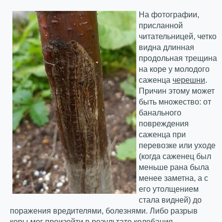
На фотографии,
присланной
читательницей, четко
видна длинная
продольная трещина
на коре у молодого
саженца
черешни
.
Причин этому может
быть множество: от
банального
повреждения
саженца при
перевозке или уходе
(когда саженец был
меньше рана была
менее заметна, а с
его утолщением
стала видней) до
поражения вредителями, болезнями. Либо разрыв
коры мог произойти в результате колебания