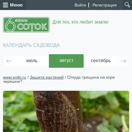
Меню
Войти
Регистрация
Для тех, кто любит землю
КАЛЕНДАРЬ САДОВОДА
август
июль
сентябрь
ок
www.sotki.ru
/
Защита растений
/ Откуда трещина на коре
черешни?